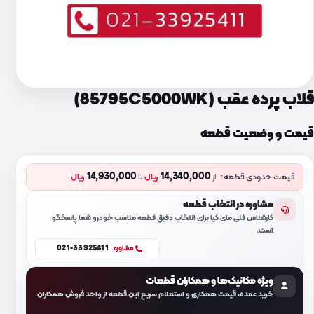
قلاب پرده عقب (85795C5000WK)
قیمت و وضعیت قطعه
14,930,000
14,340,000
قیمت حدودی قطعه:
از
ریال
تا
ریال
مشاوره در انتخاب قطعه
کارشناس فنی مای کیا برای انتخاب دقیق قطعه مناسب خودرو شما پاسخگو
است.
021-33925411
مشاوره
ویژه مکانیک‌ها و همکاران قطعات
خرید عمده، قیمت همکاری و استعلام سریع این قطعه از واحد فروش همکاران.