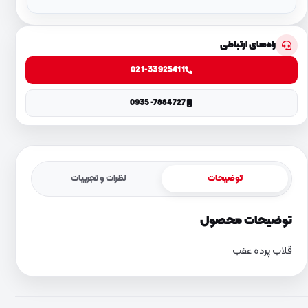
راه‌های ارتباطی
021-33925411
0935-7884727
توضیحات
نظرات و تجربیات
توضیحات محصول
قلاب پرده عقب