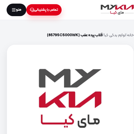
منو
تماس با پشتیبانی
خانه
لوازم یدکی کیا
قلاب پرده عقب (85795C5000WK)