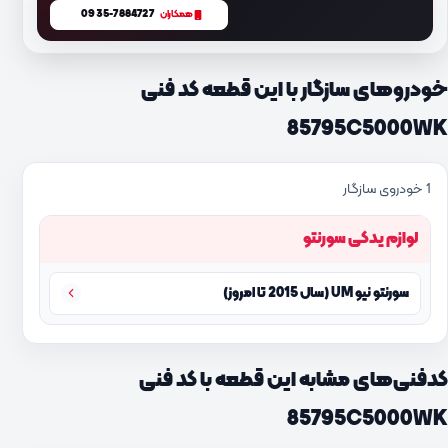
0935-7884727
همکاران
خودروهای سازگار با این قطعه کد فنی
85795C5000WK
1 خودروی سازگار
لوازم یدکی سورنتو
سورنتو نیو UM (سال 2015 تا امروز)
کدفنی‌های مشابه این قطعه با کد فنی
85795C5000WK