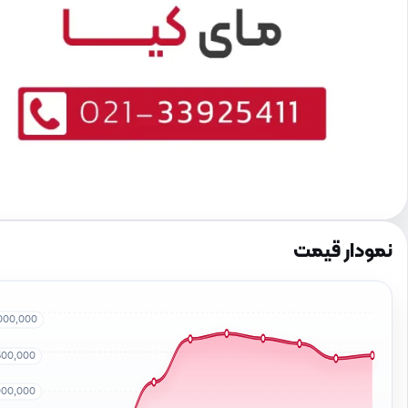
نمودار قیمت
000,000
500,000
000,000