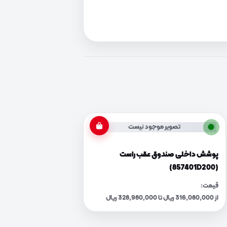
تصویر موجود نیست
پوشش داخلی صندوق عقب راست
(857401D200)
قیمت:
از 316,080,000 ریال تا 328,980,000 ریال