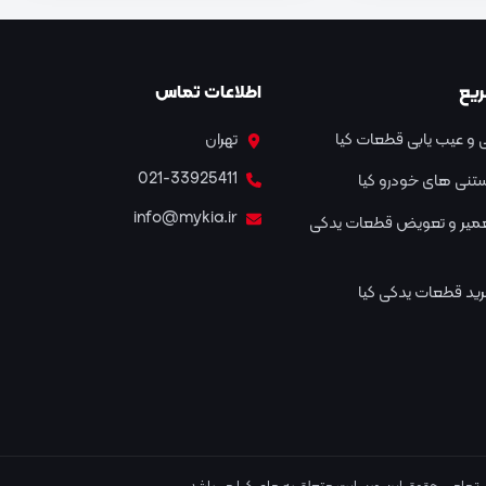
یع
اطلاعات تماس
و عیب یابی قطعات کیا
تهران
021-33925411
نستنی های خودرو کیا
info@mykia.ir
عمیر و تعویض قطعات یدکی
ید قطعات یدکی کیا