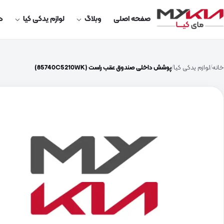
صفحه اصلی
وبلاگ
لوازم یدکی کیا
در
خانه
لوازم یدکی کیا
پوشش داخلی صندوق عقب راست (85740C5210WK)