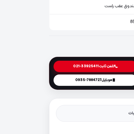
دوق عقب راست
8
تلفن ثابت
021-33925411
موبایل
0935-7884727
یات