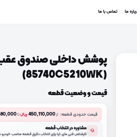
باره ما
تماس با ما
پوشش داخلی صندوق عقب 
(85740C5210WK)
قیمت و وضعیت قطعه
480,000
450,110,000
قیمت حدودی قطعه:
از
ریال
تا
مشاوره در انتخاب قطعه
کارشناس فنی مای کیا برای انتخاب دقیق قطعه مناسب خودرو