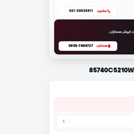
021-33925411
مشاوره
د فروش همکاران.
0935-7884727
همکاران