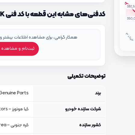
387,
کدفنی‌های مشابه این قطعه با کد فنی 85740C5210WK
350,
خ
ر
دا
همکار گرامی، برای مشاهده اطلاعات بیشتر و
ثبت‌نام و مشاهده 
توضیحات تکمیلی
برند
Genuine Parts, اصلی جنیون پار
شرکت سازنده خودرو
کیا موتورز – Kia Motors
کشور سازنده
کره جنوبی – South Korea