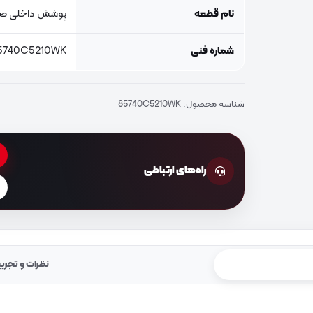
نام قطعه
پوشش داخلی صن
شماره فنی
5740C5210WK
شناسه محصول:
85740C5210WK
راه‌های ارتباطی
نظرات و تجرب