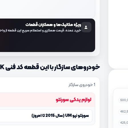
ویژه مکانیک‌ها و همکاران قطعات
خرید عمده، قیمت همکاری و استعلام سریع این قطعه از واح
خودروهای سازگار با این قطعه کد فنی 85740C5210WK
1 خودروی سازگار
لوازم یدکی سورنتو
500,
462,
سورنتو نیو UM (سال 2015 تا امروز)
425,