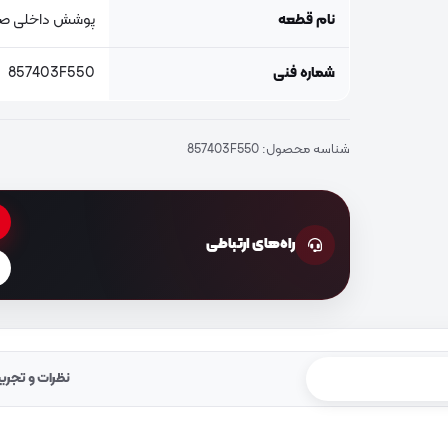
نام قطعه
پوشش داخلی صن
شماره فنی
857403F550
شناسه محصول:
857403F550
راه‌های ارتباطی
نظرات و تجرب