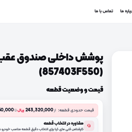
باره ما
تماس با ما
پوشش داخلی صندوق عقب 
(857403F550)
قیمت و وضعیت قطعه
50,000
243,320,000
قیمت حدودی قطعه:
از
ریال
تا
مشاوره در انتخاب قطعه
کارشناس فنی مای کیا برای انتخاب دقیق قطعه مناسب خودرو