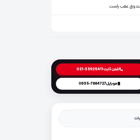
دوق عقب راست
تلفن ثابت
021-33925411
موبایل
0935-7884727
یات