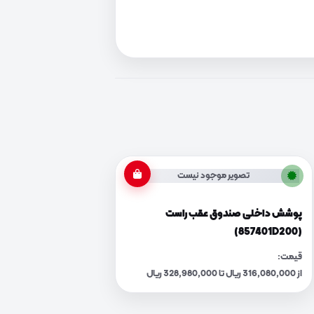
تصویر موجود نیست
پوشش داخلی صندوق عقب راست
(857401D200)
قیمت:
از 316,080,000 ریال تا 328,980,000 ریال