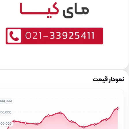
نمودار قیمت
000,000
000,000
000,000