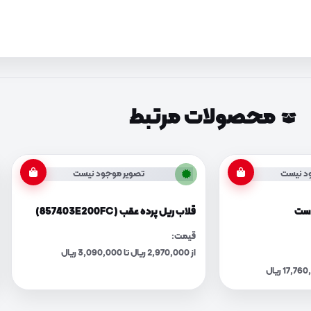
محصولات مرتبط
د نیست
تصویر موجود نیست
راست
قلاب ریل پرده عقب (857403E200FC)
قیمت:
از 2,970,000 ریال تا 3,090,000 ریال