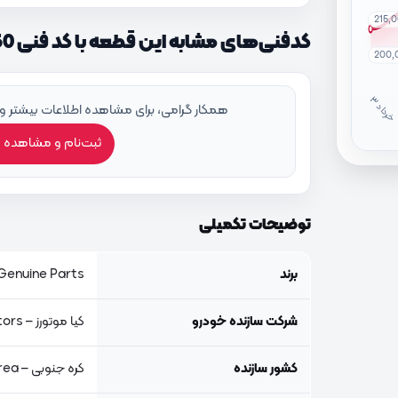
215,
کدفنی‌های مشابه این قطعه با کد فنی 857403F550
200,
خ
ر
دا
همکار گرامی، برای مشاهده اطلاعات بیشتر و
ثبت‌نام و مشاهده 
توضیحات تکمیلی
برند
Genuine Parts, اصلی جنیون پار
شرکت سازنده خودرو
کیا موتورز – Kia Motors
کشور سازنده
کره جنوبی – South Korea