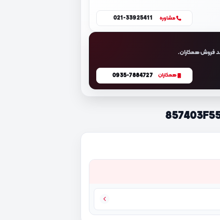
021-33925411
مشاوره
د فروش همکاران.
0935-7884727
همکاران