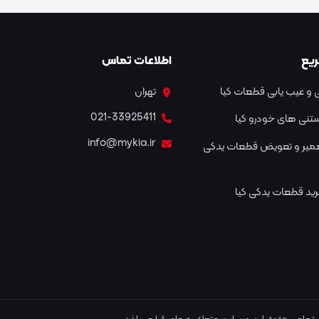
یع
اطلاعات تماس
و عیب یابی قطعات کیا
تهران
021-33925411
نستنی های خودرو کیا
info@mykia.ir
عمیر و تعویض قطعات یدکی
ید قطعات یدکی کیا