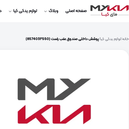
صفحه اصلی
وبلاگ
لوازم یدکی کیا
در
خانه
لوازم یدکی کیا
پوشش داخلی صندوق عقب راست (857403F550)