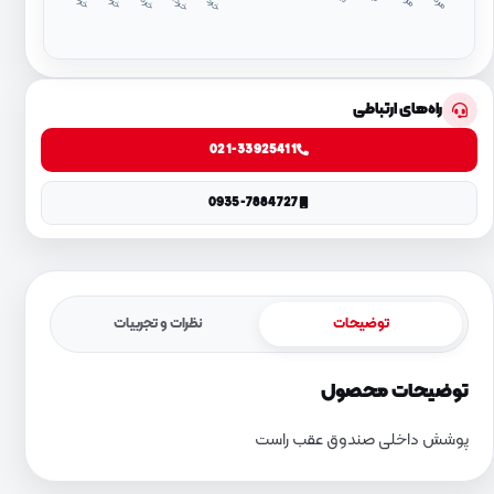
د
۱
د
۴
راه‌های ارتباطی
021-33925411
0935-7884727
توضیحات
نظرات و تجربیات
توضیحات محصول
پوشش داخلی صندوق عقب راست