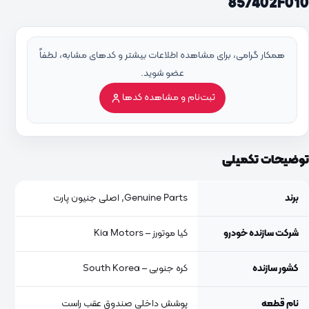
857402F010
همکار گرامی، برای مشاهده اطلاعات بیشتر و کدهای مشابه، لطفاً
عضو شوید.
ثبت‌نام و مشاهده کدها
توضیحات تکمیلی
برند
Genuine Parts, اصلی جنیون پارت
شرکت سازنده خودرو
کیا موتورز – Kia Motors
کشور سازنده
کره جنوبی – South Korea
نام قطعه
پوشش داخلی صندوق عقب راست