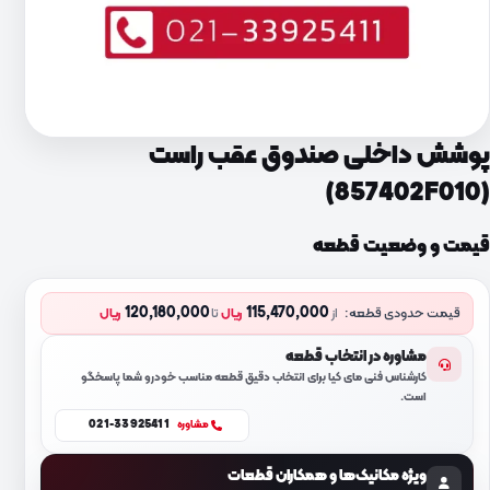
پوشش داخلی صندوق عقب راست
(857402F010)
قیمت و وضعیت قطعه
120,180,000
115,470,000
قیمت حدودی قطعه:
از
ریال
تا
ریال
مشاوره در انتخاب قطعه
کارشناس فنی مای کیا برای انتخاب دقیق قطعه مناسب خودرو شما پاسخگو
است.
021-33925411
مشاوره
ویژه مکانیک‌ها و همکاران قطعات