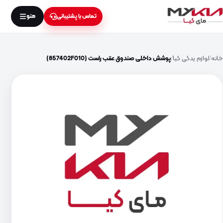
منو
تماس با پشتیبانی
خانه
لوازم یدکی کیا
پوشش داخلی صندوق عقب راست (857402F010)