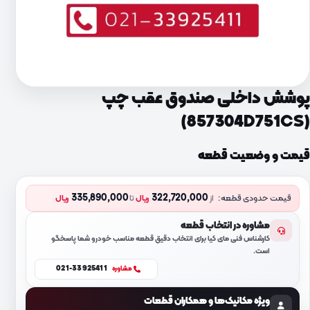
پوشش داخلی صندوق عقب چپ
(857304D751CS)
قیمت و وضعیت قطعه
335,890,000
322,720,000
قیمت حدودی قطعه:
از
ریال
تا
ریال
مشاوره در انتخاب قطعه
کارشناس فنی مای کیا برای انتخاب دقیق قطعه مناسب خودرو شما پاسخگو
است.
021-33925411
مشاوره
ویژه مکانیک‌ها و همکاران قطعات