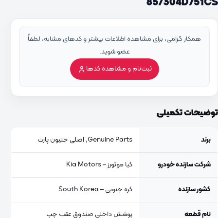
857304D751CS
همکار گرامی، برای مشاهده اطلاعات بیشتر و کدهای مشابه، لطفاً
عضو شوید.
ثبت‌نام و مشاهده کدها
توضیحات تکمیلی
برند
Genuine Parts, اصلی جنیون پارت
شرکت سازنده خودرو
کیا موتورز – Kia Motors
کشور سازنده
کره جنوبی – South Korea
نام قطعه
پوشش داخلی صندوق عقب چپ