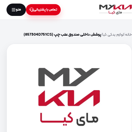
منو
تماس با پشتیبانی
خانه
لوازم یدکی کیا
پوشش داخلی صندوق عقب چپ (857304D751CS)