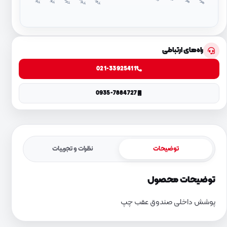
د
۱
د
۴
راه‌های ارتباطی
021-33925411
0935-7884727
توضیحات
نظرات و تجربیات
توضیحات محصول
پوشش داخلی صندوق عقب چپ