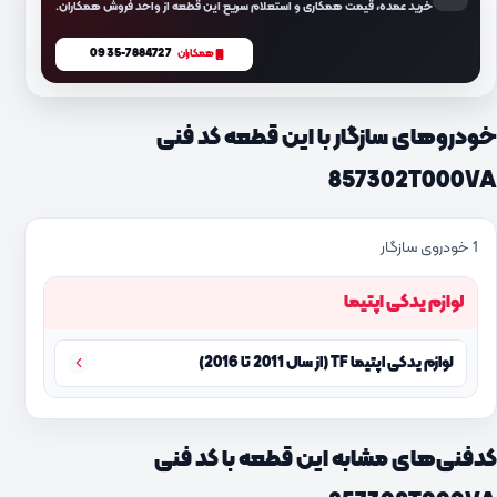
خرید عمده، قیمت همکاری و استعلام سریع این قطعه از واحد فروش همکاران.
0935-7884727
همکاران
خودروهای سازگار با این قطعه کد فنی
857302T000VA
1 خودروی سازگار
لوازم یدکی اپتیما
لوازم یدکی اپتیما TF (از سال 2011 تا 2016)
کدفنی‌های مشابه این قطعه با کد فنی