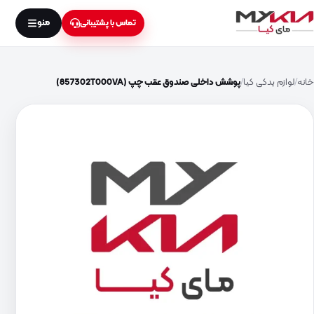
منو
تماس با پشتیبانی
خانه
لوازم یدکی کیا
پوشش داخلی صندوق عقب چپ (857302T000VA)