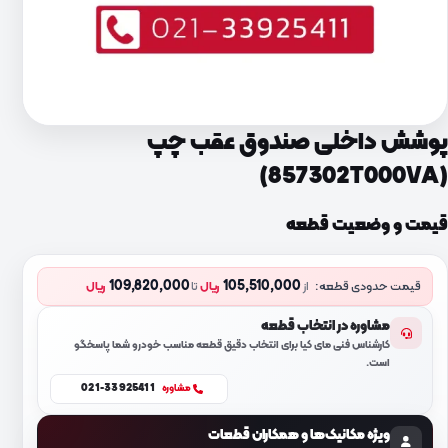
پوشش داخلی صندوق عقب چپ
(857302T000VA)
قیمت و وضعیت قطعه
109,820,000
105,510,000
قیمت حدودی قطعه:
از
ریال
تا
ریال
مشاوره در انتخاب قطعه
کارشناس فنی مای کیا برای انتخاب دقیق قطعه مناسب خودرو شما پاسخگو
است.
021-33925411
مشاوره
ویژه مکانیک‌ها و همکاران قطعات