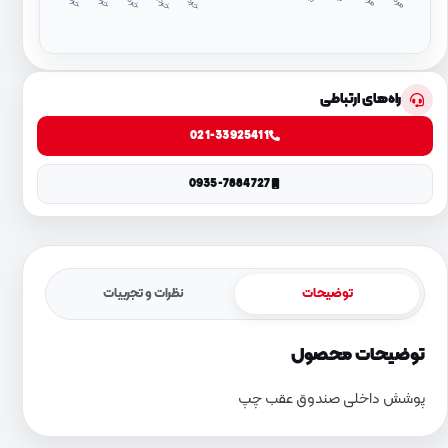
د
۱
د
۴
راه‌های ارتباطی
021-33925411
0935-7884727
توضیحات
نظرات و تجربیات
توضیحات محصول
پوشش داخلی صندوق عقب چپ