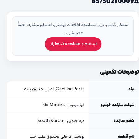
857302T000VA
همکار گرامی، برای مشاهده اطلاعات بیشتر و کدهای مشابه، لطفاً
عضو شوید.
ثبت‌نام و مشاهده کدها
توضیحات تکمیلی
برند
Genuine Parts, اصلی جنیون پارت
شرکت سازنده خودرو
کیا موتورز – Kia Motors
کشور سازنده
کره جنوبی – South Korea
نام قطعه
پوشش داخلی صندوق عقب چپ