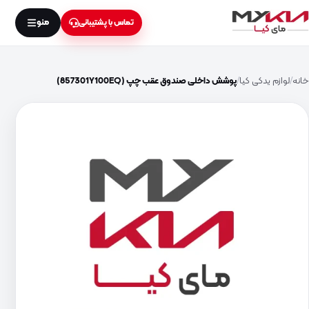
منو
تماس با پشتیبانی
خانه
لوازم یدکی کیا
پوشش داخلی صندوق عقب چپ (857301Y100EQ)