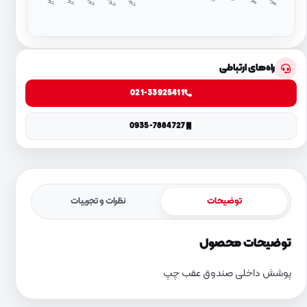
د
۱
د
۴
راه‌های ارتباطی
021-33925411
0935-7884727
توضیحات
نظرات و تجربیات
توضیحات محصول
پوشش داخلی صندوق عقب چپ