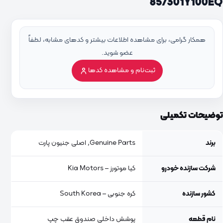
857301Y100EQ
همکار گرامی، برای مشاهده اطلاعات بیشتر و کدهای مشابه، لطفاً
عضو شوید.
ثبت‌نام و مشاهده کدها
توضیحات تکمیلی
برند
Genuine Parts, اصلی جنیون پارت
شرکت سازنده خودرو
کیا موتورز – Kia Motors
کشور سازنده
کره جنوبی – South Korea
نام قطعه
پوشش داخلی صندوق عقب چپ