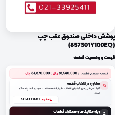
پوشش داخلی صندوق عقب چپ
(857301Y100EQ)
قیمت و وضعیت قطعه
84,870,000
81,540,000
قیمت حدودی قطعه:
از
ریال
تا
ریال
مشاوره در انتخاب قطعه
کارشناس فنی مای کیا برای انتخاب دقیق قطعه مناسب خودرو شما پاسخگو
است.
021-33925411
مشاوره
ویژه مکانیک‌ها و همکاران قطعات