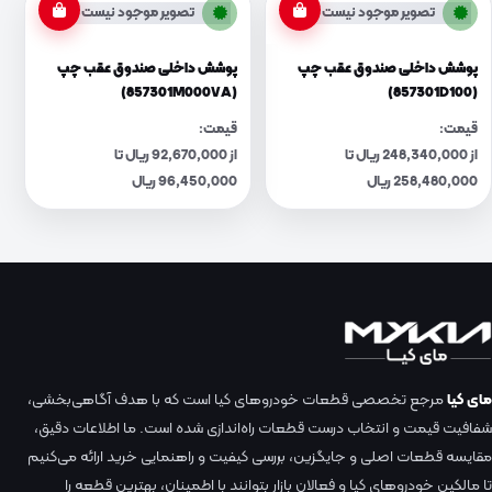
تصویر موجود نیست
تصویر موجود نیست
پوشش داخلی صندوق عقب چپ
پوشش داخلی صندوق عقب چپ
(857301M000VA)
(857301D100)
قیمت:
قیمت:
از 248,340,000 ریال تا
از 92,670,000 ریال تا
258,480,000 ریال
96,450,000 ریال
مای کیا
مرجع تخصصی قطعات خودروهای کیا است که با هدف آگاهی‌بخشی،
شفافیت قیمت و انتخاب درست قطعات راه‌اندازی شده است. ما اطلاعات دقیق،
مقایسه قطعات اصلی و جایگزین، بررسی کیفیت و راهنمایی خرید ارائه می‌کنیم
تا مالکین خودروهای کیا و فعالان بازار بتوانند با اطمینان، بهترین قطعه را