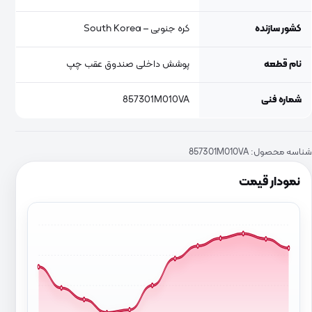
کشور سازنده
کره جنوبی – South Korea
نام قطعه
پوشش داخلی صندوق عقب چپ
شماره فنی
857301M010VA
شناسه محصول:
857301M010VA
نمودار قیمت