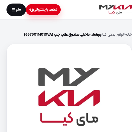
منو
تماس با پشتیبانی
خانه
لوازم یدکی کیا
پوشش داخلی صندوق عقب چپ (857301M010VA)