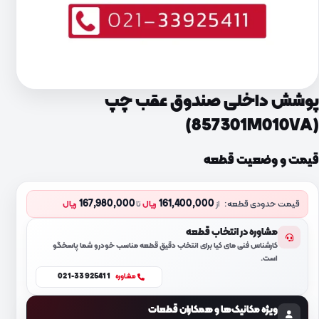
پوشش داخلی صندوق عقب چپ
(857301M010VA)
قیمت و وضعیت قطعه
167,980,000
161,400,000
قیمت حدودی قطعه:
از
ریال
تا
ریال
مشاوره در انتخاب قطعه
کارشناس فنی مای کیا برای انتخاب دقیق قطعه مناسب خودرو شما پاسخگو
است.
021-33925411
مشاوره
ویژه مکانیک‌ها و همکاران قطعات