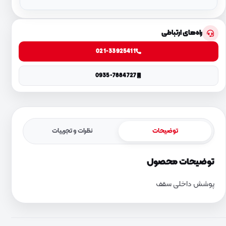
راه‌های ارتباطی
021-33925411
0935-7884727
توضیحات
نظرات و تجربیات
توضیحات محصول
پوشش داخلی سقف