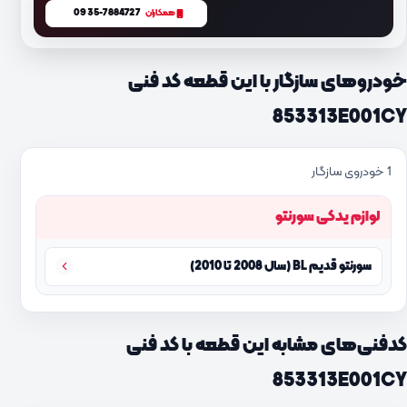
0935-7884727
همکاران
خودروهای سازگار با این قطعه کد فنی
853313E001CY
1 خودروی سازگار
لوازم یدکی سورنتو
سورنتو قدیم BL (سال 2008 تا 2010)
کدفنی‌های مشابه این قطعه با کد فنی
853313E001CY