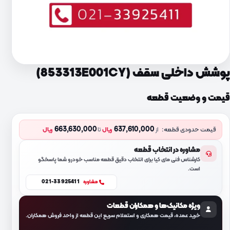
پوشش داخلی سقف (853313E001CY)
قیمت و وضعیت قطعه
663,630,000
637,610,000
قیمت حدودی قطعه:
از
ریال
تا
ریال
مشاوره در انتخاب قطعه
کارشناس فنی مای کیا برای انتخاب دقیق قطعه مناسب خودرو شما پاسخگو
است.
021-33925411
مشاوره
ویژه مکانیک‌ها و همکاران قطعات
خرید عمده، قیمت همکاری و استعلام سریع این قطعه از واحد فروش همکاران.