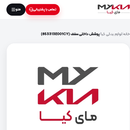
منو
تماس با پشتیبانی
خانه
لوازم یدکی کیا
پوشش داخلی سقف (853313E001CY)