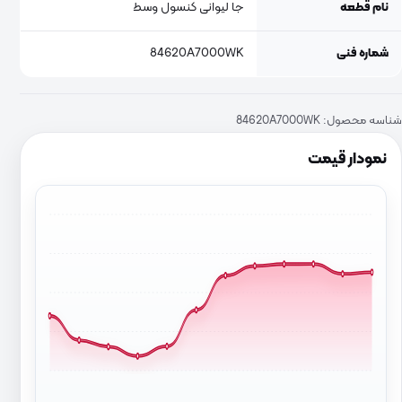
نام قطعه
جا لیوانی کنسول وسط
شماره فنی
84620A7000WK
شناسه محصول:
84620A7000WK
نمودار قیمت