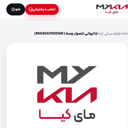
منو
تماس با پشتیبانی
خانه
لوازم یدکی کیا
جا لیوانی کنسول وسط (84620A7000WK)