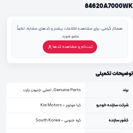
84620A7000WK
همکار گرامی، برای مشاهده اطلاعات بیشتر و کدهای مشابه، لطفاً
عضو شوید.
ثبت‌نام و مشاهده کدها
توضیحات تکمیلی
برند
Genuine Parts, اصلی جنیون پارت
شرکت سازنده خودرو
کیا موتورز – Kia Motors
کشور سازنده
کره جنوبی – South Korea