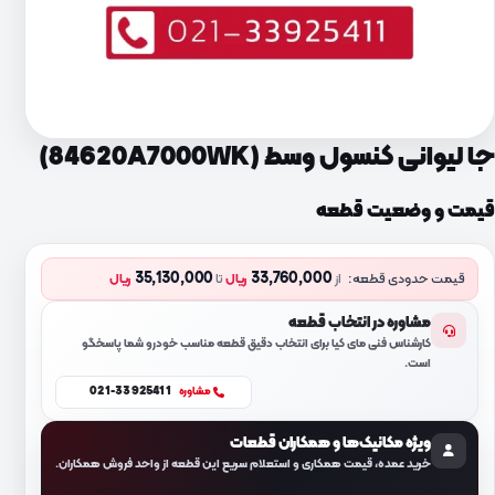
جا لیوانی کنسول وسط (84620A7000WK)
قیمت و وضعیت قطعه
35,130,000
33,760,000
قیمت حدودی قطعه:
از
ریال
تا
ریال
مشاوره در انتخاب قطعه
کارشناس فنی مای کیا برای انتخاب دقیق قطعه مناسب خودرو شما پاسخگو
است.
021-33925411
مشاوره
ویژه مکانیک‌ها و همکاران قطعات
خرید عمده، قیمت همکاری و استعلام سریع این قطعه از واحد فروش همکاران.