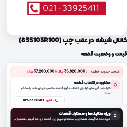
کانال شیشه در عقب چپ (835103R100)
قیمت و وضعیت قطعه
37,280,000
35,820,000
قیمت حدودی قطعه:
از
ریال
تا
ریال
مشاوره در انتخاب قطعه
کارشناس فنی مای کیا برای انتخاب دقیق قطعه مناسب خودرو شما پاسخگو
است.
021-33925411
مشاوره
ویژه مکانیک‌ها و همکاران قطعات
خرید عمده، قیمت همکاری و استعلام سریع این قطعه از واحد فروش همکاران.