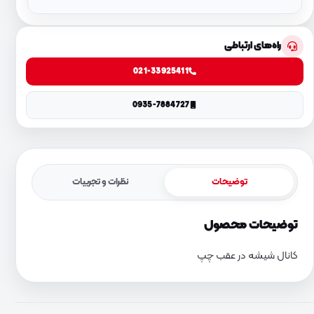
راه‌های ارتباطی
021-33925411
0935-7884727
توضیحات
نظرات و تجربیات
توضیحات محصول
کانال شیشه در عقب چپ