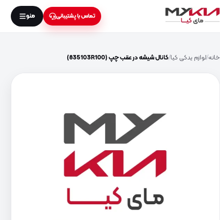
منو
تماس با پشتیبانی
خانه
لوازم یدکی کیا
کانال شیشه در عقب چپ (835103R100)