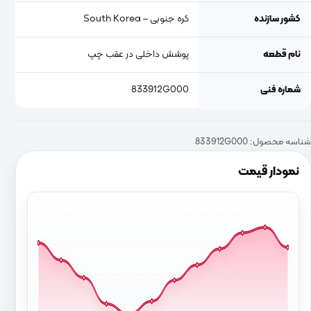
کشور سازنده
کره جنوبی – South Korea
نام قطعه
پوشش داخلی در عقب چپ
شماره فنی
833912G000
شناسه محصول:
833912G000
نمودار قیمت