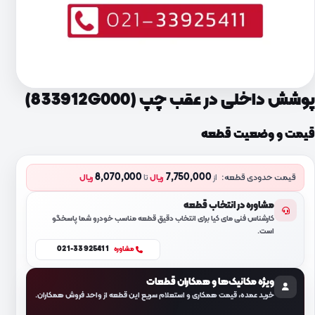
پوشش داخلی در عقب چپ (833912G000)
قیمت و وضعیت قطعه
8,070,000
7,750,000
قیمت حدودی قطعه:
از
ریال
تا
ریال
مشاوره در انتخاب قطعه
کارشناس فنی مای کیا برای انتخاب دقیق قطعه مناسب خودرو شما پاسخگو
است.
021-33925411
مشاوره
ویژه مکانیک‌ها و همکاران قطعات
خرید عمده، قیمت همکاری و استعلام سریع این قطعه از واحد فروش همکاران.