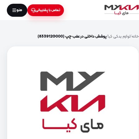
منو
تماس با پشتیبانی
خانه
لوازم یدکی کیا
پوشش داخلی در عقب چپ (833912G000)