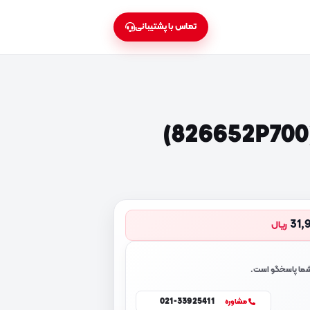
تماس با پشتیبانی
31,
ریال
 شما پاسخگو است.
021-33925411
مشاوره