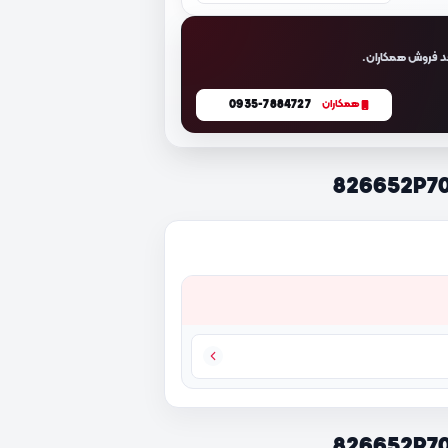
د فروش همکاران.
0935-7884727
همکاران