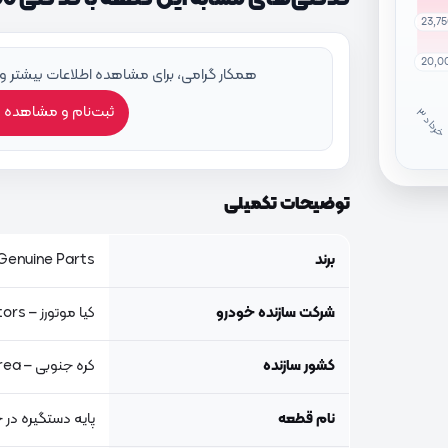
23,7
20,0
همکار گرامی، برای مشاهده اطلاعات بیشتر و
ثبت‌نام و مشاهده 
خ
ر
دا
توضیحات تکمیلی
برند
Genuine Parts, اصلی جنیون پار
شرکت سازنده خودرو
کیا موتورز – Kia Motors
کشور سازنده
کره جنوبی – South Korea
نام قطعه
پایه دستگیره در 