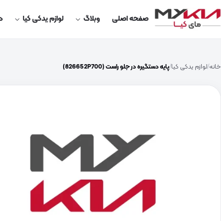
صفحه اصلی
وبلاگ
لوازم یدکی کیا
در
خانه
لوازم یدکی کیا
پایه دستگیره در جلو راست (826652P700)