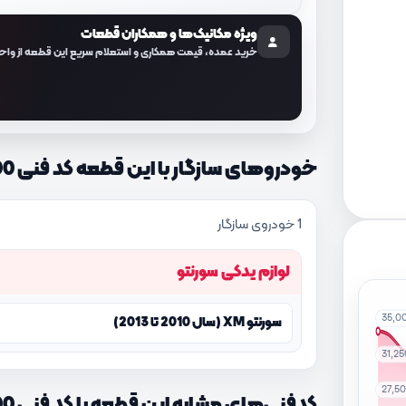
ویژه مکانیک‌ها و همکاران قطعات
خرید عمده، قیمت همکاری و استعلام سریع این قطعه از واح
خودروهای سازگار با این قطعه کد فنی 826652P700
1 خودروی سازگار
لوازم یدکی سورنتو
35,0
سورنتو XM (سال 2010 تا 2013)
31,2
27,5
کدفنی‌های مشابه این قطعه با کد فنی 826652P700