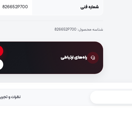
شماره فنی
826652P700
شناسه محصول:
826652P700
راه‌های ارتباطی
نظرات و تجرب