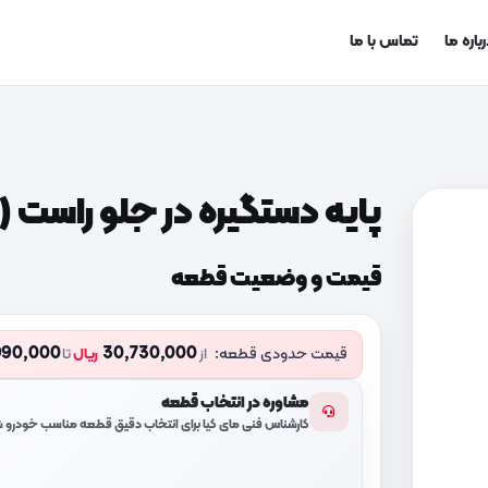
باره ما
تماس با ما
پایه دستگیره در جلو راست (826652P700)
قیمت و وضعیت قطعه
990,000
30,730,000
قیمت حدودی قطعه:
از
ریال
تا
مشاوره در انتخاب قطعه
کارشناس فنی مای کیا برای انتخاب دقیق قطعه مناسب خودرو