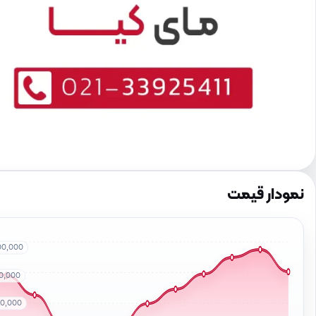
نمودار قیمت
00,000
50,000
00,000