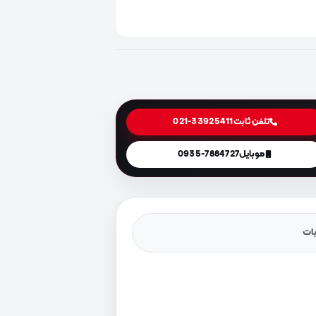
تلفن ثابت
021-33925411
موبایل
0935-7884727
یات