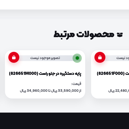
محصولات مرتبط
د نیست
تصویر موجود نیست
8266)
پایه دستگیره در جلو راست (826651M000)
قیمت:
از 33,590,000 ریال تا 34,960,000 ریال