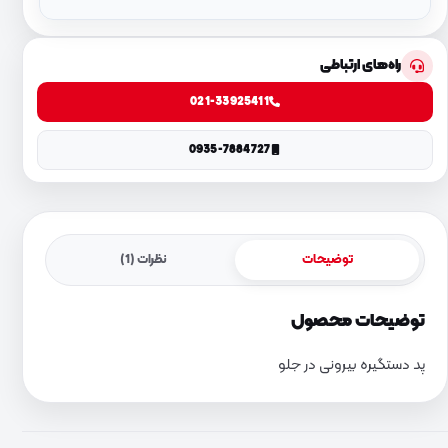
راه‌های ارتباطی
021-33925411
0935-7884727
توضیحات
نظرات (1)
توضیحات محصول
پد دستگیره بیرونی در جلو