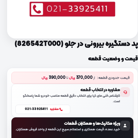
پد دستگیره بیرونی در جلو (826542T000)
قیمت و وضعیت قطعه
390,000
370,000
قیمت حدودی قطعه:
از
ریال
تا
ریال
مشاوره در انتخاب قطعه
کارشناس فنی مای کیا برای انتخاب دقیق قطعه مناسب خودرو شما پاسخگو
است.
021-33925411
مشاوره
ویژه مکانیک‌ها و همکاران قطعات
خرید عمده، قیمت همکاری و استعلام سریع این قطعه از واحد فروش همکاران.