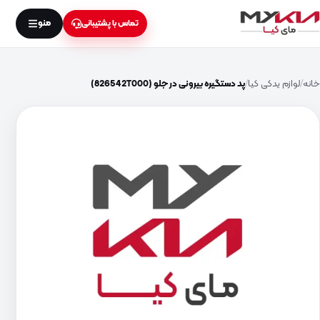
منو
تماس با پشتیبانی
خانه
لوازم یدکی کیا
پد دستگیره بیرونی در جلو (826542T000)