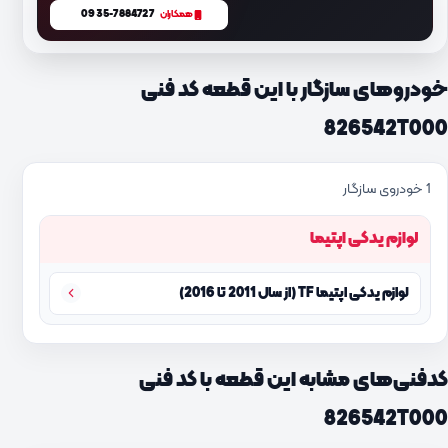
0935-7884727
همکاران
خودروهای سازگار با این قطعه کد فنی
826542T000
1 خودروی سازگار
لوازم یدکی اپتیما
لوازم یدکی اپتیما TF (از سال 2011 تا 2016)
کدفنی‌های مشابه این قطعه با کد فنی
826542T000