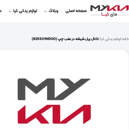
صفحه اصلی
وبلاگ
لوازم یدکی کیا
در
خانه
لوازم یدکی کیا
کانال ریل شیشه در عقب چپ (825501M000)