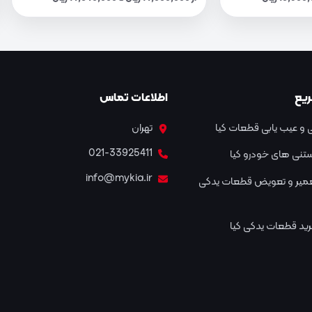
یع
اطلاعات تماس
و عیب یابی قطعات کیا
تهران
021-33925411
نستنی های خودرو کیا
info@mykia.ir
عمیر و تعویض قطعات یدکی
ید قطعات یدکی کیا