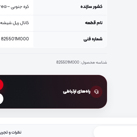
کشور سازنده
کره جنوبی – South Korea
نام قطعه
کانال ریل شیشه
شماره فنی
825501M000
شناسه محصول:
825501M000
راه‌های ارتباطی
نظرات و تجرب