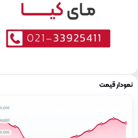
نمودار قیمت
00,000
00,000
00,000