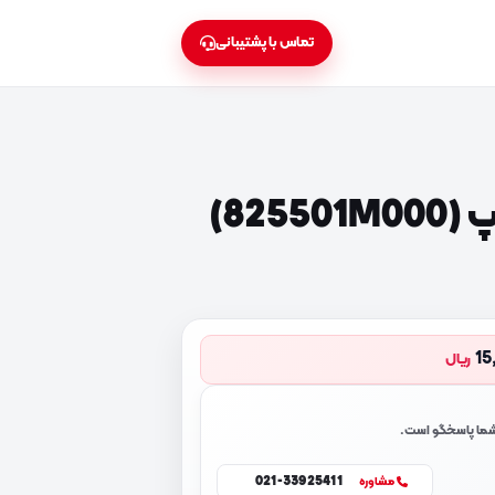
تماس با پشتیبانی
825)
15
ریال
 شما پاسخگو است.
021-33925411
مشاوره