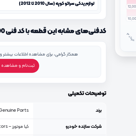
لوازم یدکی سراتو کوپه (سال 2010 تا 2012)
12,0
10,0
کدفنی‌های مشابه این قطعه با کد فنی 825501M000
خ
ر
دا
همکار گرامی، برای مشاهده اطلاعات بیشتر و
ثبت‌نام و مشاهده 
توضیحات تکمیلی
برند
Genuine Parts, اصلی جنیون پار
شرکت سازنده خودرو
کیا موتورز – Kia Motors