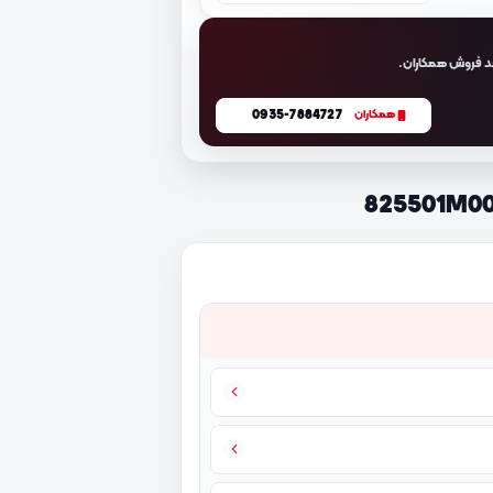
د فروش همکاران.
0935-7884727
همکاران