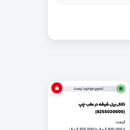
تصویر موجود نیست
کانال ریل شیشه در عقب چپ
(825502G000)
قیمت:
از 3,820,000 ریال تا 3,970,000 ریال