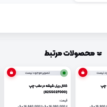
محصولات مرتبط
د نیست
تصویر موجود نیست
ب چپ
کانال ریل شیشه در عقب چپ
(825502F000)
قیمت:
از 14,060,000 ریال تا 14,640,000 ریال