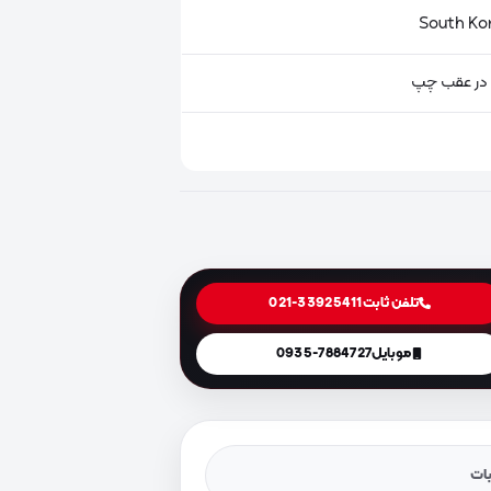
 در عقب چپ
تلفن ثابت
021-33925411
موبایل
0935-7884727
یات