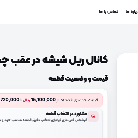
باره ما
تماس با ما
کانال ریل شیشه در عقب چپ (501M000
قیمت و وضعیت قطعه
,720,000
15,100,000
قیمت حدودی قطعه:
از
ریال
تا
مشاوره در انتخاب قطعه
کارشناس فنی مای کیا برای انتخاب دقیق قطعه مناسب خودرو