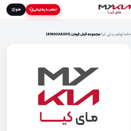
منو
تماس با پشتیبانی
خانه
لوازم یدکی کیا
مجموعه قفل فرمان (81900A5001)