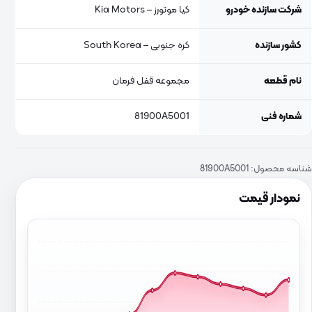
شرکت سازنده خودرو
کیا موتورز – Kia Motors
کشور سازنده
کره جنوبی – South Korea
نام قطعه
مجموعه قفل فرمان
شماره فنی
81900A5001
شناسه محصول:
81900A5001
نمودار قیمت