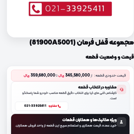
مجموعه قفل فرمان (81900A5001)
قیمت و وضعیت قطعه
359,680,000
345,580,000
قیمت حدودی قطعه:
از
ریال
تا
ریال
مشاوره در انتخاب قطعه
کارشناس فنی مای کیا برای انتخاب دقیق قطعه مناسب خودرو شما پاسخگو
است.
021-33925411
مشاوره
ویژه مکانیک‌ها و همکاران قطعات
خرید عمده، قیمت همکاری و استعلام سریع این قطعه از واحد فروش همکاران.