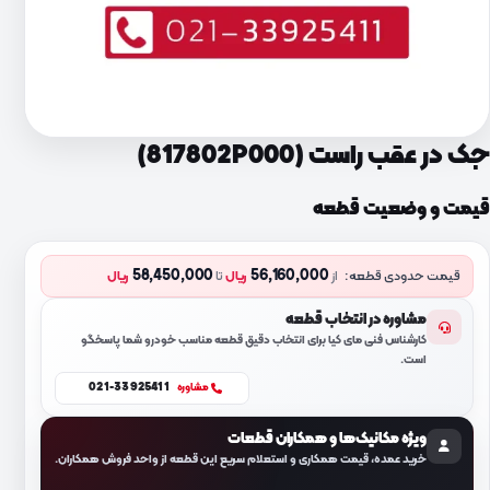
جک در عقب راست (817802P000)
قیمت و وضعیت قطعه
58,450,000
56,160,000
قیمت حدودی قطعه:
از
ریال
تا
ریال
مشاوره در انتخاب قطعه
کارشناس فنی مای کیا برای انتخاب دقیق قطعه مناسب خودرو شما پاسخگو
است.
021-33925411
مشاوره
ویژه مکانیک‌ها و همکاران قطعات
خرید عمده، قیمت همکاری و استعلام سریع این قطعه از واحد فروش همکاران.