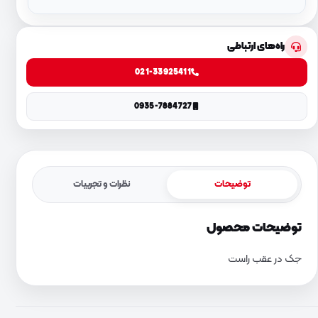
راه‌های ارتباطی
021-33925411
0935-7884727
توضیحات
نظرات و تجربیات
توضیحات محصول
جک در عقب راست