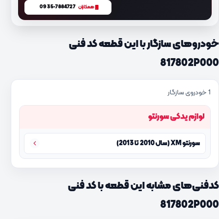
0935-7884727
همکاران
خودروهای سازگار با این قطعه کد فنی
817802P000
1 خودروی سازگار
لوازم یدکی سورنتو
سورنتو XM (سال 2010 تا 2013)
کدفنی‌های مشابه این قطعه با کد فنی
817802P000