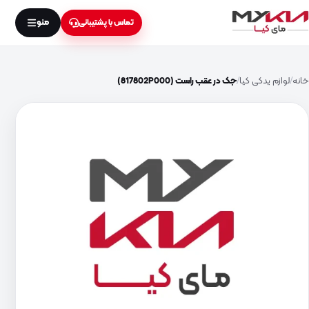
منو
تماس با پشتیبانی
خانه
لوازم یدکی کیا
جک در عقب راست (817802P000)