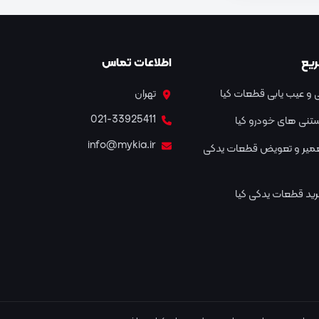
یع
اطلاعات تماس
و عیب یابی قطعات کیا
تهران
021-33925411
نستنی های خودرو کیا
info@mykia.ir
عمیر و تعویض قطعات یدکی
ید قطعات یدکی کیا