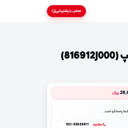
تماس با پشتیبانی
816)
28,
ریال
 شما پاسخگو است.
021-33925411
مشاوره