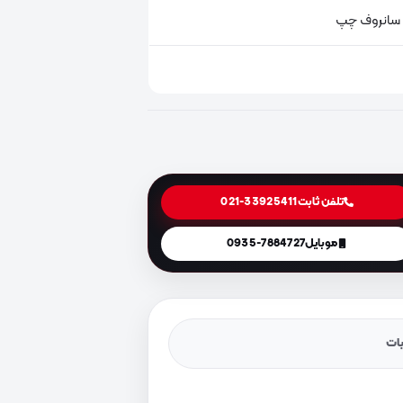
 سانروف چپ
تلفن ثابت
021-33925411
موبایل
0935-7884727
یات