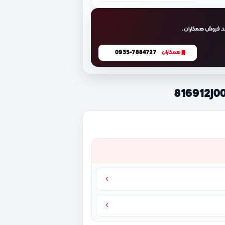
د فروش همکاران.
0935-7884727
همکاران