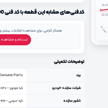
24,0
کدفنی‌های مشابه این قطعه با کد فنی 816912J000
22,0
خ
ر
دا
همکار گرامی، برای مشاهده اطلاعات بیشتر و
ثبت‌نام و مشاهده 
توضیحات تکمیلی
برند
Genuine Parts, اصلی جنیون پار
شرکت سازنده خودرو
کیا موتورز – Kia Motors
کشور سازنده
کره جنوبی – South Korea