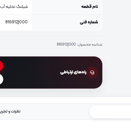
نام قطعه
شیلنگ تخلیه آب
شماره فنی
816912J000
شناسه محصول:
816912J000
راه‌های ارتباطی
نظرات و تجرب