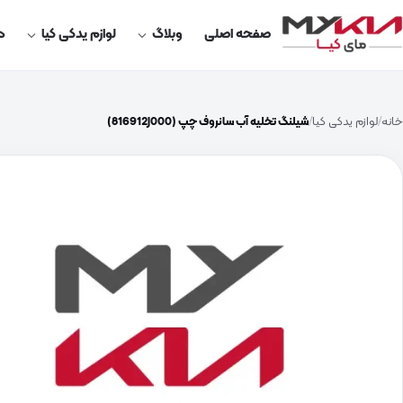
صفحه اصلی
وبلاگ
لوازم یدکی کیا
در
خانه
لوازم یدکی کیا
شیلنگ تخلیه آب سانروف چپ (816912J000)