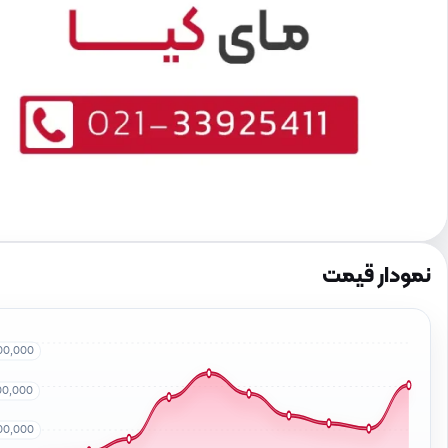
نمودار قیمت
00,000
00,000
00,000