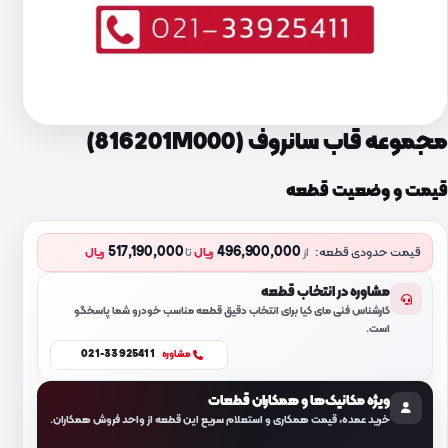
مجموعه قاب سانروف (816201M000)
قیمت و وضعیت قطعه
517,190,000
496,900,000
قیمت حدودی قطعه:
از
ریال
تا
ریال
مشاوره در انتخاب قطعه
کارشناس فنی مای کیا برای انتخاب دقیق قطعه مناسب خودرو شما پاسخگو
است.
021-33925411
مشاوره
ویژه مکانیک‌ها و همکاران قطعات
خرید عمده، قیمت همکاری و استعلام سریع این قطعه از واحد فروش همکاران.