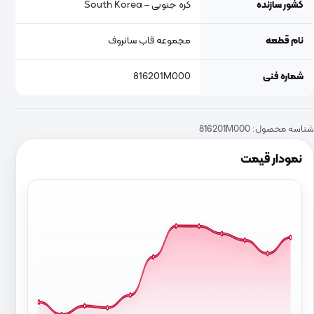
کشور سازنده
کره جنوبی – South Korea
نام قطعه
مجموعه قاب سانروف
شماره فنی
816201M000
شناسه محصول:
816201M000
نمودار قیمت