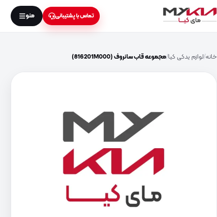
منو
تماس با پشتیبانی
خانه
لوازم یدکی کیا
مجموعه قاب سانروف (816201M000)