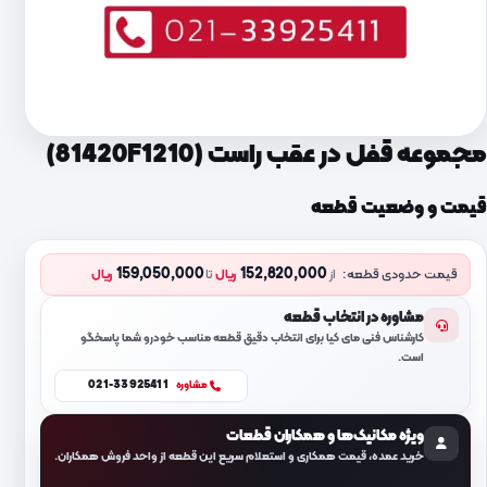
مجموعه قفل در عقب راست (81420F1210)
قیمت و وضعیت قطعه
159,050,000
152,820,000
قیمت حدودی قطعه:
از
ریال
تا
ریال
مشاوره در انتخاب قطعه
کارشناس فنی مای کیا برای انتخاب دقیق قطعه مناسب خودرو شما پاسخگو
است.
021-33925411
مشاوره
ویژه مکانیک‌ها و همکاران قطعات
خرید عمده، قیمت همکاری و استعلام سریع این قطعه از واحد فروش همکاران.