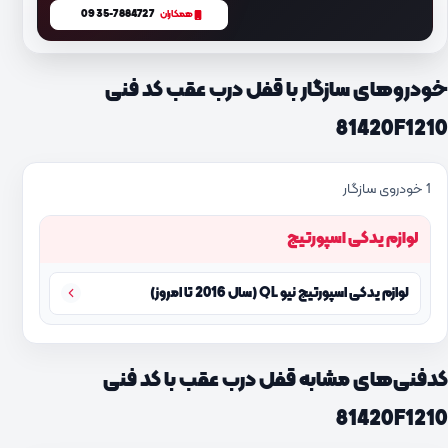
0935-7884727
همکاران
خودروهای سازگار با قفل درب عقب کد فنی
81420F1210
1 خودروی سازگار
لوازم یدکی اسپورتیج
لوازم یدکی اسپورتیج نیو QL (سال 2016 تا امروز)
کدفنی‌های مشابه قفل درب عقب با کد فنی
81420F1210