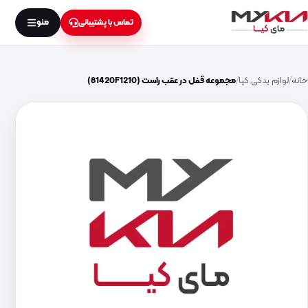
منو
تماس با پشتیبانی
خانه
لوازم یدکی کیا
مجموعه قفل در عقب راست (81420F1210)