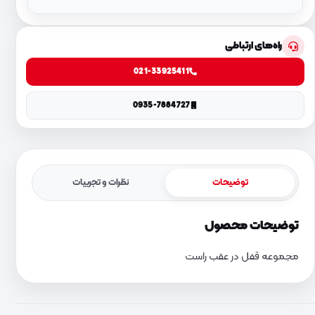
راه‌های ارتباطی
021-33925411
0935-7884727
توضیحات
نظرات و تجربیات
توضیحات محصول
مجموعه قفل در عقب راست