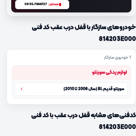
0935-7884727
همکاران
خودروهای سازگار با قفل درب عقب کد فنی
814203E000
1 خودروی سازگار
لوازم یدکی سورنتو
سورنتو قدیم BL (سال 2008 تا 2010)
کدفنی‌های مشابه قفل درب عقب با کد فنی
814203E000