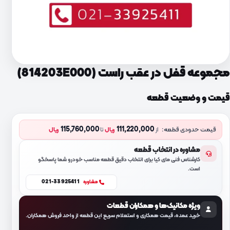
مجموعه قفل در عقب راست (814203E000)
قیمت و وضعیت قطعه
115,760,000
111,220,000
قیمت حدودی قطعه:
از
ریال
تا
ریال
مشاوره در انتخاب قطعه
کارشناس فنی مای کیا برای انتخاب دقیق قطعه مناسب خودرو شما پاسخگو
است.
021-33925411
مشاوره
ویژه مکانیک‌ها و همکاران قطعات
خرید عمده، قیمت همکاری و استعلام سریع این قطعه از واحد فروش همکاران.