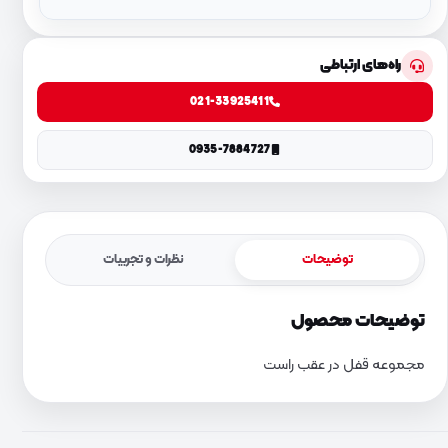
راه‌های ارتباطی
021-33925411
0935-7884727
توضیحات
نظرات و تجربیات
توضیحات محصول
مجموعه قفل در عقب راست