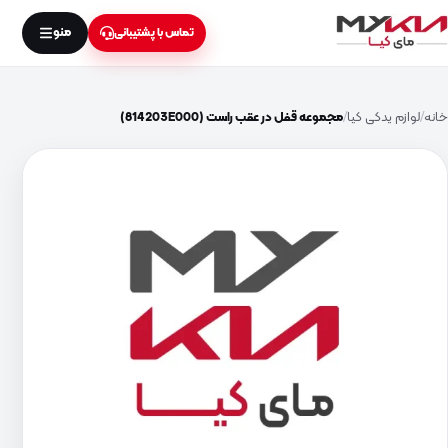
منو
تماس با پشتیبانی
خانه
لوازم یدکی کیا
مجموعه قفل در عقب راست (814203E000)