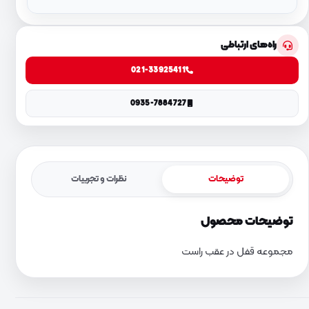
راه‌های ارتباطی
021-33925411
0935-7884727
توضیحات
نظرات و تجربیات
توضیحات محصول
مجموعه قفل در عقب راست