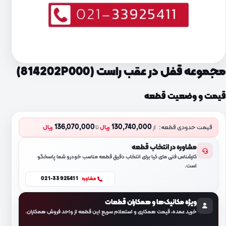
مجموعه قفل در عقب راست (814202P000)
قیمت و وضعیت قطعه
136,070,000
130,740,000
قیمت حدودی قطعه:
از
ریال
تا
ریال
مشاوره در انتخاب قطعه
کارشناس فنی مای کیا برای انتخاب دقیق قطعه مناسب خودرو شما پاسخگو
است.
021-33925411
مشاوره
ویژه مکانیک‌ها و همکاران قطعات
خرید عمده، قیمت همکاری و استعلام سریع این قطعه از واحد فروش همکاران.