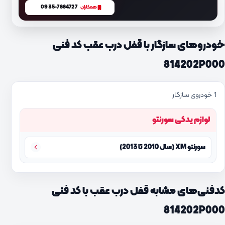
0935-7884727
همکاران
خودروهای سازگار با قفل درب عقب کد فنی
814202P000
1 خودروی سازگار
لوازم یدکی سورنتو
سورنتو XM (سال 2010 تا 2013)
کدفنی‌های مشابه قفل درب عقب با کد فنی
814202P000