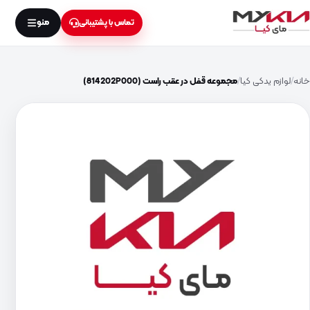
منو
تماس با پشتیبانی
خانه
لوازم یدکی کیا
مجموعه قفل در عقب راست (814202P000)