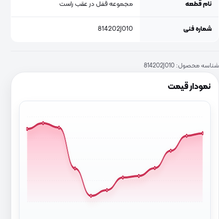
نام قطعه
مجموعه قفل در عقب راست
شماره فنی
814202J010
شناسه محصول:
814202J010
نمودار قیمت