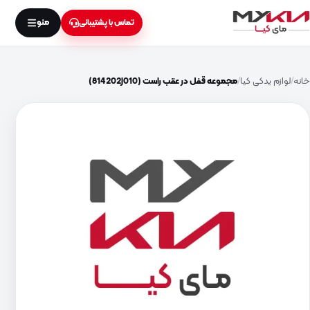
منو
تماس با پشتیبانی
خانه
لوازم یدکی کیا
مجموعه قفل در عقب راست (814202J010)