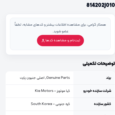
814202J010
همکار گرامی، برای مشاهده اطلاعات بیشتر و کدهای مشابه، لطفاً
عضو شوید.
ثبت‌نام و مشاهده کدها
توضیحات تکمیلی
برند
Genuine Parts, اصلی جنیون پارت
شرکت سازنده خودرو
کیا موتورز – Kia Motors
کشور سازنده
کره جنوبی – South Korea