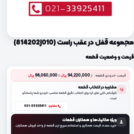
مجموعه قفل در عقب راست (814202J010)
قیمت و وضعیت قطعه
98,060,000
94,220,000
قیمت حدودی قطعه:
از
ریال
تا
ریال
مشاوره در انتخاب قطعه
کارشناس فنی مای کیا برای انتخاب دقیق قطعه مناسب خودرو شما پاسخگو
است.
021-33925411
مشاوره
ویژه مکانیک‌ها و همکاران قطعات
خرید عمده، قیمت همکاری و استعلام سریع این قطعه از واحد فروش همکاران.