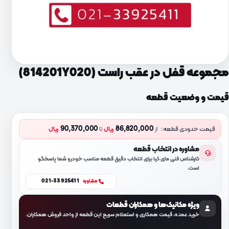
مجموعه قفل در عقب راست (814201Y020)
قیمت و وضعیت قطعه
90,370,000
86,820,000
قیمت حدودی قطعه:
از
ریال
تا
ریال
مشاوره در انتخاب قطعه
کارشناس فنی مای کیا برای انتخاب دقیق قطعه مناسب خودرو شما پاسخگو
است.
021-33925411
مشاوره
ویژه مکانیک‌ها و همکاران قطعات
خرید عمده، قیمت همکاری و استعلام سریع این قطعه از واحد فروش همکاران.