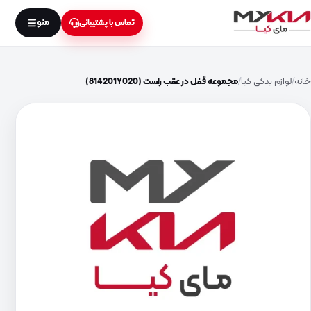
منو
تماس با پشتیبانی
خانه
لوازم یدکی کیا
مجموعه قفل در عقب راست (814201Y020)