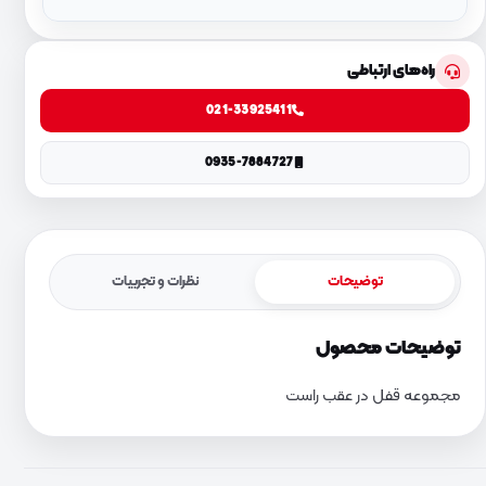
راه‌های ارتباطی
021-33925411
0935-7884727
توضیحات
نظرات و تجربیات
توضیحات محصول
مجموعه قفل در عقب راست