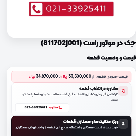
جک در موتور راست (811702J001)
قیمت و وضعیت قطعه
34,870,000
33,500,000
قیمت حدودی قطعه:
از
ریال
تا
ریال
مشاوره در انتخاب قطعه
کارشناس فنی مای کیا برای انتخاب دقیق قطعه مناسب خودرو شما پاسخگو
است.
021-33925411
مشاوره
ویژه مکانیک‌ها و همکاران قطعات
خرید عمده، قیمت همکاری و استعلام سریع این قطعه از واحد فروش همکاران.