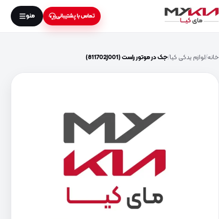
منو
تماس با پشتیبانی
خانه
لوازم یدکی کیا
جک در موتور راست (811702J001)