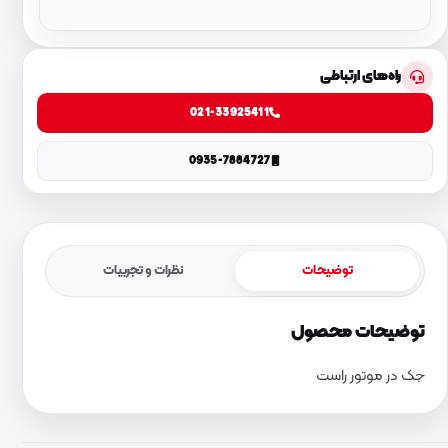
راه‌های ارتباطی
021-33925411
0935-7884727
توضیحات
نظرات و تجربیات
توضیحات محصول
جک در موتور راست