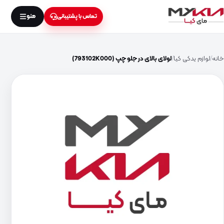
منو
تماس با پشتیبانی
خانه
لوازم یدکی کیا
لولای بالای در جلو چپ (793102K000)