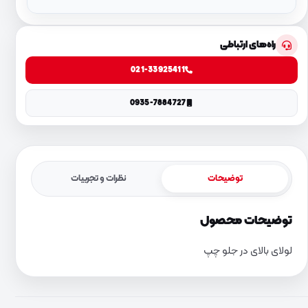
راه‌های ارتباطی
021-33925411
0935-7884727
توضیحات
نظرات و تجربیات
توضیحات محصول
لولای بالای در جلو چپ