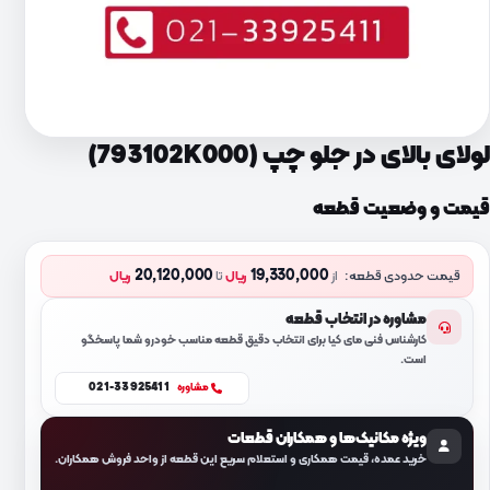
لولای بالای در جلو چپ (793102K000)
قیمت و وضعیت قطعه
20,120,000
19,330,000
قیمت حدودی قطعه:
از
ریال
تا
ریال
مشاوره در انتخاب قطعه
کارشناس فنی مای کیا برای انتخاب دقیق قطعه مناسب خودرو شما پاسخگو
است.
021-33925411
مشاوره
ویژه مکانیک‌ها و همکاران قطعات
خرید عمده، قیمت همکاری و استعلام سریع این قطعه از واحد فروش همکاران.