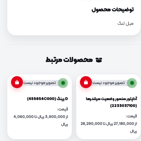
توضیحات محصول
میل لنگ
محصولات مرتبط
تصویر موجود نیست
تصویر موجود نیست
آداپتور سنسور وضعیت سیلندرها
D رینگ (455654C000)
(2233037100)
قیمت:
قیمت:
از 3,900,000 ریال تا 4,060,000
از 27,180,000 ریال تا 28,290,000
ریال
ریال