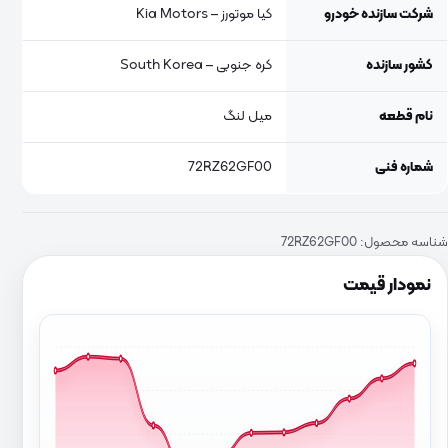
شرکت سازنده خودرو
کیا موتورز – Kia Motors
کشور سازنده
کره جنوبی – South Korea
نام قطعه
میل لنگ
شماره فنی
72RZ62GF00
شناسه محصول:
72RZ62GF00
نمودار قیمت