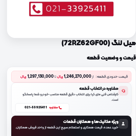
میل لنگ (72RZ62GF00)
قیمت و وضعیت قطعه
1,297,130,000
1,246,270,000
قیمت حدودی قطعه:
از
ریال
تا
ریال
مشاوره در انتخاب قطعه
کارشناس فنی مای کیا برای انتخاب دقیق قطعه مناسب خودرو شما پاسخگو
است.
021-33925411
مشاوره
ویژه مکانیک‌ها و همکاران قطعات
خرید عمده، قیمت همکاری و استعلام سریع این قطعه از واحد فروش همکاران.