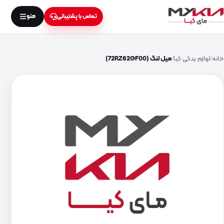
منو
تماس با پشتیبانی
خانه
لوازم یدکی کیا
میل لنگ (72RZ62GF00)