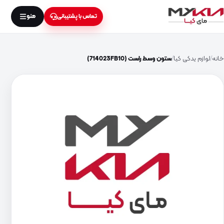
منو
تماس با پشتیبانی
خانه
لوازم یدکی کیا
ستون وسط راست (714023FB10)