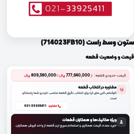
ستون وسط راست (714023FB10)
قیمت و وضعیت قطعه
809,380,000
777,640,000
قیمت حدودی قطعه:
از
ریال
تا
ریال
مشاوره در انتخاب قطعه
کارشناس فنی مای کیا برای انتخاب دقیق قطعه مناسب خودرو شما پاسخگو
است.
021-33925411
مشاوره
ویژه مکانیک‌ها و همکاران قطعات
خرید عمده، قیمت همکاری و استعلام سریع این قطعه از واحد فروش همکاران.