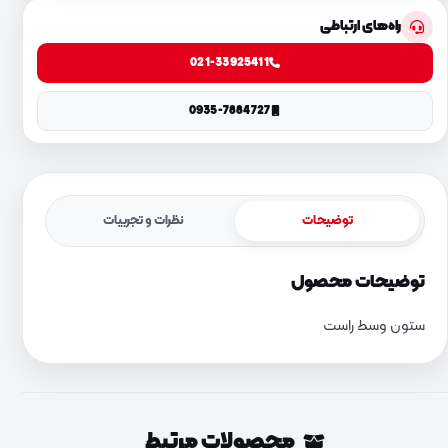
راه‌های ارتباطی
021-33925411
0935-7884727
توضیحات
نظرات و تجربیات
توضیحات محصول
ستون وسط راست
محصولات مرتبط