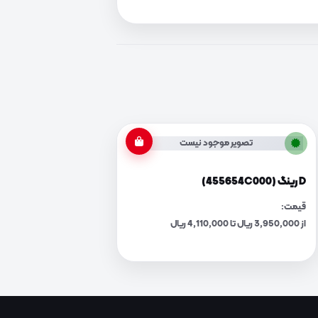
تصویر موجود نیست
D رینگ (455654C000)
قیمت:
از 3,950,000 ریال تا 4,110,000 ریال