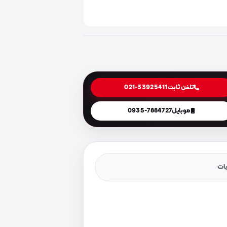
تلفن ثابت
021-33925411
موبایل
0935-7884727
یات