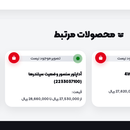
محصولات مرتبط
د نیست
تصویر موجود نیست
آداپتور سنسور وضعیت سیلندرها
(2233037100)
قیمت:
از 27,530,000 ریال تا 28,660,000 ریال