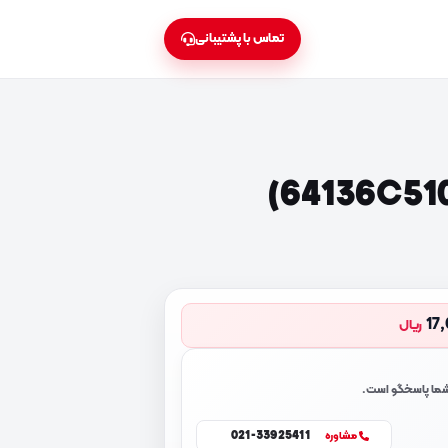
تماس با پشتیبانی
17
ریال
 شما پاسخگو است.
021-33925411
مشاوره