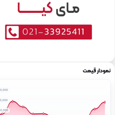
نمودار قیمت
00,000
00,000
00,000