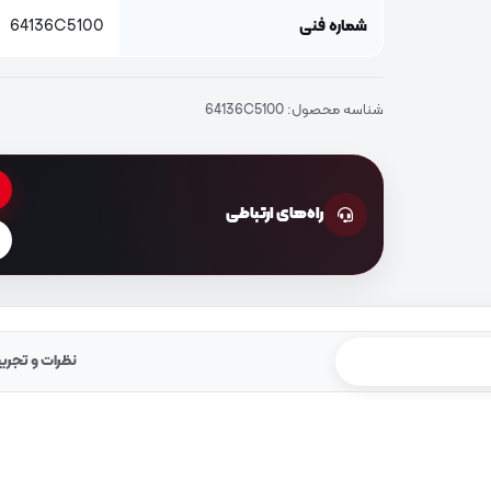
شماره فنی
64136C5100
شناسه محصول:
64136C5100
راه‌های ارتباطی
نظرات و تجرب