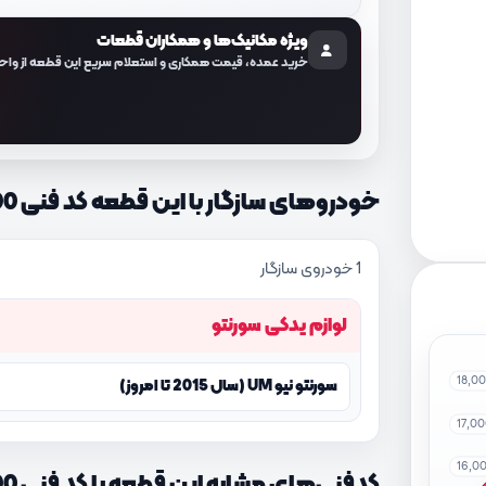
ویژه مکانیک‌ها و همکاران قطعات
خرید عمده، قیمت همکاری و استعلام سریع این قطعه از واح
خودروهای سازگار با این قطعه کد فنی 64136C5100
1 خودروی سازگار
لوازم یدکی سورنتو
18,0
سورنتو نیو UM (سال 2015 تا امروز)
17,0
16,0
کدفنی‌های مشابه این قطعه با کد فنی 64136C5100