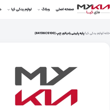
صفحه اصلی
وبلاگ
لوازم یدکی کیا
در
خانه
لوازم یدکی کیا
پایه پایینی رادیاتور چپ (64136C5100)