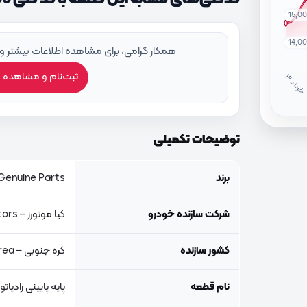
15,0
14,0
همکار گرامی، برای مشاهده اطلاعات بیشتر و
ثبت‌نام و مشاهده 
خ
ر
دا
توضیحات تکمیلی
برند
Genuine Parts, اصلی جنیون پار
شرکت سازنده خودرو
کیا موتورز – Kia Motors
کشور سازنده
کره جنوبی – South Korea
نام قطعه
پایه پایینی رادیات