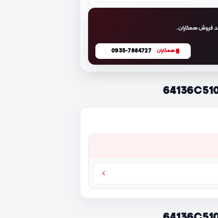
د فروش همکاران.
0935-7884727
همکاران