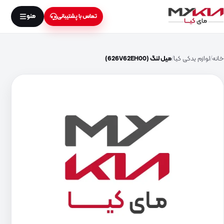
منو
تماس با پشتیبانی
خانه
لوازم یدکی کیا
میل لنگ (626V62EH00)