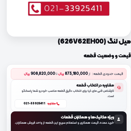
میل لنگ (626V62EH00)
قیمت و وضعیت قطعه
908,820,000
873,180,000
قیمت حدودی قطعه:
از
ریال
تا
ریال
مشاوره در انتخاب قطعه
کارشناس فنی مای کیا برای انتخاب دقیق قطعه مناسب خودرو شما پاسخگو
است.
021-33925411
مشاوره
ویژه مکانیک‌ها و همکاران قطعات
خرید عمده، قیمت همکاری و استعلام سریع این قطعه از واحد فروش همکاران.