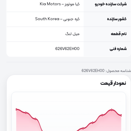
شرکت سازنده خودرو
کیا موتورز – Kia Motors
کشور سازنده
کره جنوبی – South Korea
نام قطعه
میل لنگ
شماره فنی
626V62EH00
شناسه محصول:
626V62EH00
نمودار قیمت