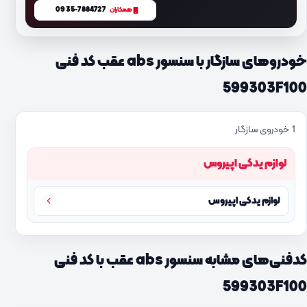
0935-7884727
همکاران
خودروهای سازگار با سنسور abs عقب کد فنی
599303F100
1 خودروی سازگار
لوازم یدکی اپیروس
لوازم یدکی اپیروس
کدفنی‌های مشابه سنسور abs عقب با کد فنی
599303F100