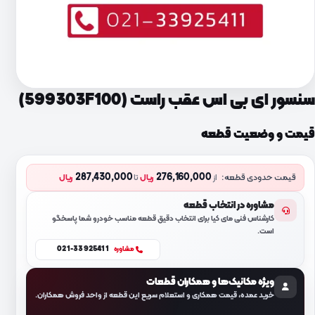
سنسور ای بی اس عقب راست (599303F100)
قیمت و وضعیت قطعه
287,430,000
276,160,000
قیمت حدودی قطعه:
از
ریال
تا
ریال
مشاوره در انتخاب قطعه
کارشناس فنی مای کیا برای انتخاب دقیق قطعه مناسب خودرو شما پاسخگو
است.
021-33925411
مشاوره
ویژه مکانیک‌ها و همکاران قطعات
خرید عمده، قیمت همکاری و استعلام سریع این قطعه از واحد فروش همکاران.