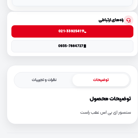
راه‌های ارتباطی
021-33925411
0935-7884727
توضیحات
نظرات و تجربیات
توضیحات محصول
سنسور ای بی اس عقب راست