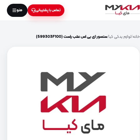
منو
تماس با پشتیبانی
خانه
لوازم یدکی کیا
سنسور ای بی اس عقب راست (599303F100)