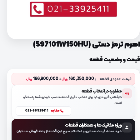
اهرم ترمز دستی (597101W150HU)
قیمت و وضعیت قطعه
166,900,000
160,350,000
قیمت حدودی قطعه:
از
ریال
تا
ریال
مشاوره در انتخاب قطعه
کارشناس فنی مای کیا برای انتخاب دقیق قطعه مناسب خودرو شما پاسخگو
است.
021-33925411
مشاوره
ویژه مکانیک‌ها و همکاران قطعات
خرید عمده، قیمت همکاری و استعلام سریع این قطعه از واحد فروش همکاران.