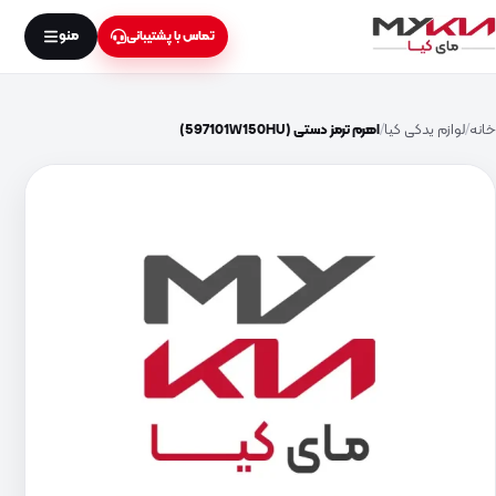
منو
تماس با پشتیبانی
خانه
لوازم یدکی کیا
اهرم ترمز دستی (597101W150HU)