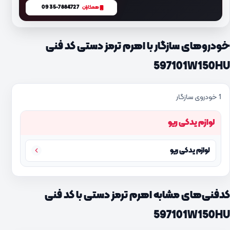
0935-7884727
همکاران
خودروهای سازگار با اهرم ترمز دستی کد فنی
597101W150HU
1 خودروی سازگار
لوازم یدکی ریو
لوازم یدکی ریو
کدفنی‌های مشابه اهرم ترمز دستی با کد فنی
597101W150HU