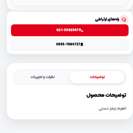
راه‌های ارتباطی
021-33925411
0935-7884727
توضیحات
نظرات و تجربیات
توضیحات محصول
اهرم ترمز دستی