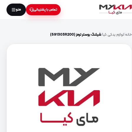
منو
تماس با پشتیبانی
خانه
لوازم یدکی کیا
شیلنگ بوستر ترمز (591303R200)