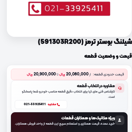
شیلنگ بوستر ترمز (591303R200)
قیمت و وضعیت قطعه
20,900,000
20,080,000
قیمت حدودی قطعه:
از
ریال
تا
ریال
مشاوره در انتخاب قطعه
کارشناس فنی مای کیا برای انتخاب دقیق قطعه مناسب خودرو شما پاسخگو
است.
021-33925411
مشاوره
ویژه مکانیک‌ها و همکاران قطعات
خرید عمده، قیمت همکاری و استعلام سریع این قطعه از واحد فروش همکاران.