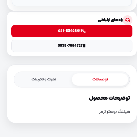
راه‌های ارتباطی
021-33925411
0935-7884727
توضیحات
نظرات و تجربیات
توضیحات محصول
شیلنگ بوستر ترمز