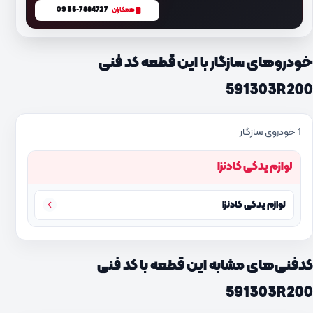
0935-7884727
همکاران
خودروهای سازگار با این قطعه کد فنی
591303R200
1 خودروی سازگار
لوازم یدکی کادنزا
لوازم یدکی کادنزا
کدفنی‌های مشابه این قطعه با کد فنی
591303R200