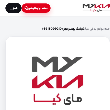
منو
تماس با پشتیبانی
خانه
لوازم یدکی کیا
شیلنگ بوستر ترمز (591302G210)