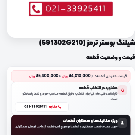
شیلنگ بوستر ترمز (591302G210)
قیمت و وضعیت قطعه
35,400,000
34,010,000
قیمت حدودی قطعه:
از
ریال
تا
ریال
مشاوره در انتخاب قطعه
کارشناس فنی مای کیا برای انتخاب دقیق قطعه مناسب خودرو شما پاسخگو
است.
021-33925411
مشاوره
ویژه مکانیک‌ها و همکاران قطعات
خرید عمده، قیمت همکاری و استعلام سریع این قطعه از واحد فروش همکاران.