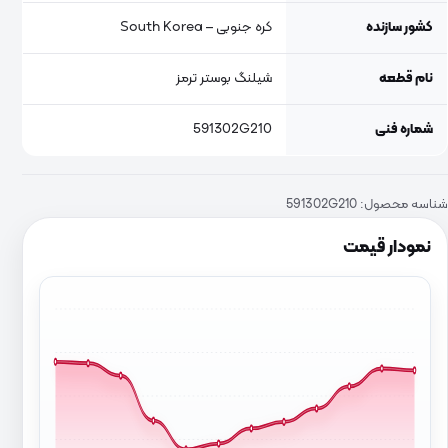
کشور سازنده
کره جنوبی – South Korea
نام قطعه
شیلنگ بوستر ترمز
شماره فنی
591302G210
شناسه محصول:
591302G210
نمودار قیمت