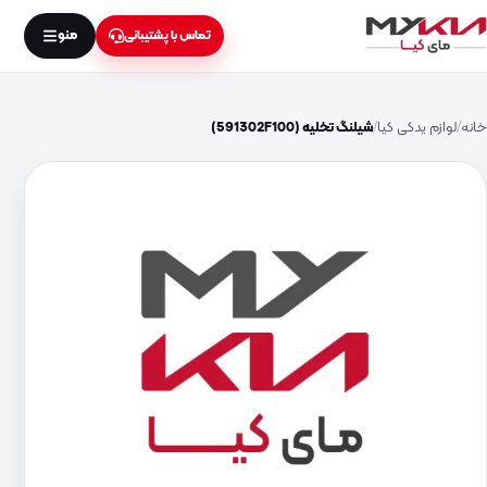
منو
تماس با پشتیبانی
خانه
لوازم یدکی کیا
شیلنگ تخلیه (591302F100)