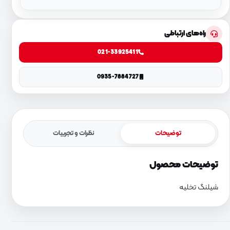
راه‌های ارتباطی
021-33925411
0935-7884727
توضیحات
نظرات و تجربیات
توضیحات محصول
شیلنگ تخلیه