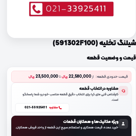
شیلنگ تخلیه (591302F100)
قیمت و وضعیت قطعه
23,500,000
22,580,000
قیمت حدودی قطعه:
از
ریال
تا
ریال
مشاوره در انتخاب قطعه
کارشناس فنی مای کیا برای انتخاب دقیق قطعه مناسب خودرو شما پاسخگو
است.
021-33925411
مشاوره
ویژه مکانیک‌ها و همکاران قطعات
خرید عمده، قیمت همکاری و استعلام سریع این قطعه از واحد فروش همکاران.