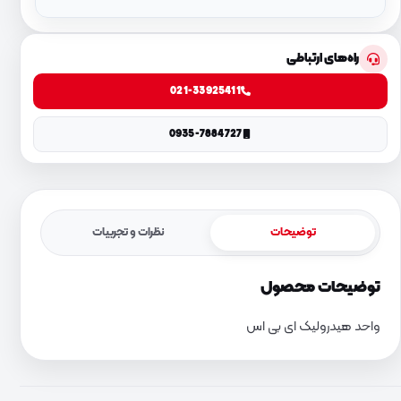
راه‌های ارتباطی
021-33925411
0935-7884727
توضیحات
نظرات و تجربیات
توضیحات محصول
واحد هیدرولیک ای بی اس