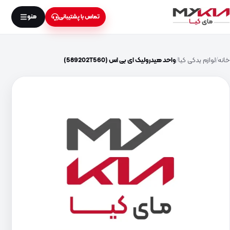
منو
تماس با پشتیبانی
خانه
لوازم یدکی کیا
واحد هیدرولیک ای بی اس (589202T560)