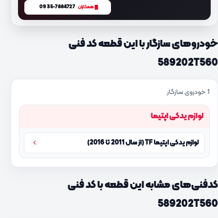
0935-7884727
همکاران
خودروهای سازگار با این قطعه کد فنی
589202T560
1 خودروی سازگار
لوازم یدکی اپتیما
لوازم یدکی اپتیما TF (از سال 2011 تا 2016)
کدفنی‌های مشابه این قطعه با کد فنی
589202T560