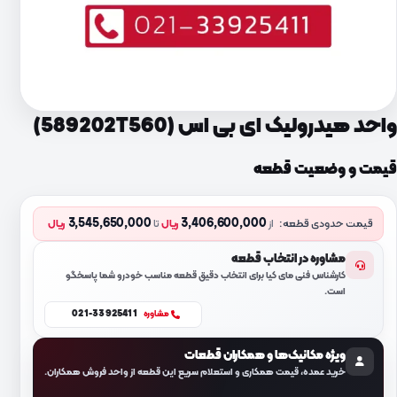
واحد هیدرولیک ای بی اس (589202T560)
قیمت و وضعیت قطعه
3,545,650,000
3,406,600,000
قیمت حدودی قطعه:
از
ریال
تا
ریال
مشاوره در انتخاب قطعه
کارشناس فنی مای کیا برای انتخاب دقیق قطعه مناسب خودرو شما پاسخگو
است.
021-33925411
مشاوره
ویژه مکانیک‌ها و همکاران قطعات
خرید عمده، قیمت همکاری و استعلام سریع این قطعه از واحد فروش همکاران.