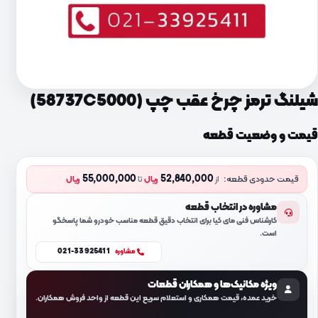
شیلنگ ترمز چرخ عقب چپ (58737C5000)
قیمت و وضعیت قطعه
55,000,000
52,840,000
قیمت حدودی قطعه:
از
ریال
تا
ریال
مشاوره در انتخاب قطعه
کارشناس فنی مای کیا برای انتخاب دقیق قطعه مناسب خودرو شما پاسخگو
است.
021-33925411
مشاوره
ویژه مکانیک‌ها و همکاران قطعات
خرید عمده، قیمت همکاری و استعلام سریع این قطعه از واحد فروش همکاران.