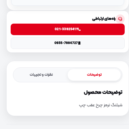
راه‌های ارتباطی
021-33925411
0935-7884727
توضیحات
نظرات و تجربیات
توضیحات محصول
شیلنگ ترمز چرخ عقب چپ