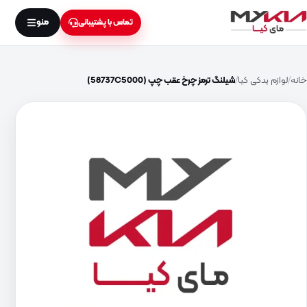
منو
تماس با پشتیبانی
خانه
لوازم یدکی کیا
شیلنگ ترمز چرخ عقب چپ (58737C5000)