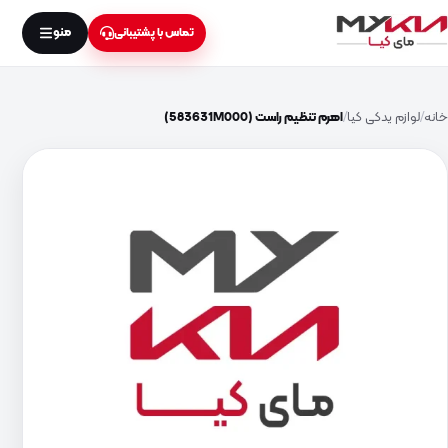
منو
تماس با پشتیبانی
خانه
لوازم یدکی کیا
اهرم تنظیم راست (583631M000)