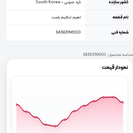
کشور سازنده
کره جنوبی – South Korea
نام قطعه
اهرم تنظیم راست
شماره فنی
583631M000
شناسه محصول:
583631M000
نمودار قیمت