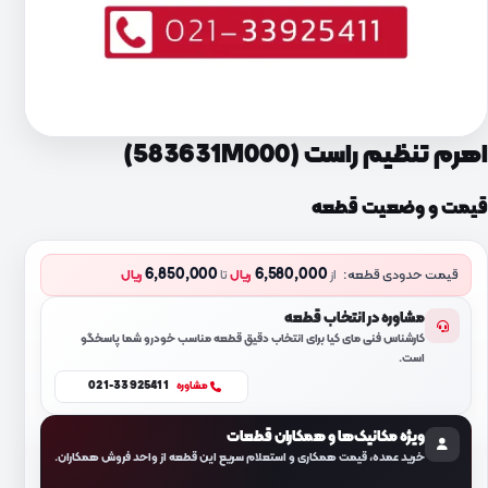
اهرم تنظیم راست (583631M000)
قیمت و وضعیت قطعه
6,850,000
6,580,000
قیمت حدودی قطعه:
از
ریال
تا
ریال
مشاوره در انتخاب قطعه
کارشناس فنی مای کیا برای انتخاب دقیق قطعه مناسب خودرو شما پاسخگو
است.
021-33925411
مشاوره
ویژه مکانیک‌ها و همکاران قطعات
خرید عمده، قیمت همکاری و استعلام سریع این قطعه از واحد فروش همکاران.