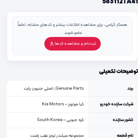
583112TA41
همکار گرامی، برای مشاهده اطلاعات بیشتر و کدهای مشابه، لطفاً
عضو شوید.
ثبت‌نام و مشاهده کدها
توضیحات تکمیلی
برند
Genuine Parts, اصلی جنیون پارت
شرکت سازنده خودرو
کیا موتورز – Kia Motors
کشور سازنده
کره جنوبی – South Korea
نام قطعه
مجموعه سیلندر ترمز عقب راست