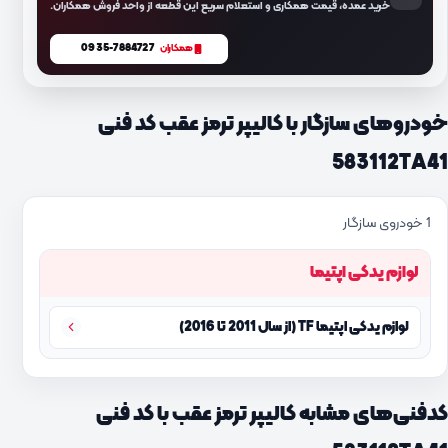
خرید عمده، قیمت همکاری و استعلام سریع این قطعه از واحد فروش همکاران.
0935-7884727
همکاران
خودروهای سازگار با کالیپر ترمز عقب کد فنی
583112TA41
1 خودروی سازگار
لوازم یدکی اپتیما
لوازم یدکی اپتیما TF (از سال 2011 تا 2016)
کدفنی‌های مشابه کالیپر ترمز عقب با کد فنی