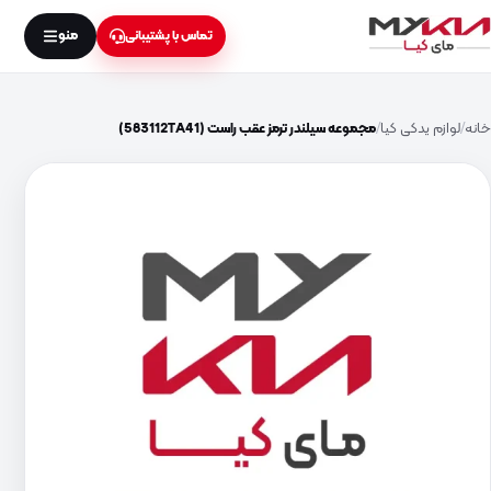
منو
تماس با پشتیبانی
خانه
لوازم یدکی کیا
مجموعه سیلندر ترمز عقب راست (583112TA41)