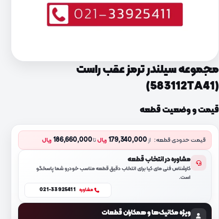
مجموعه سیلندر ترمز عقب راست
(583112TA41)
قیمت و وضعیت قطعه
186,660,000
179,340,000
قیمت حدودی قطعه:
از
ریال
تا
ریال
مشاوره در انتخاب قطعه
کارشناس فنی مای کیا برای انتخاب دقیق قطعه مناسب خودرو شما پاسخگو
است.
021-33925411
مشاوره
ویژه مکانیک‌ها و همکاران قطعات