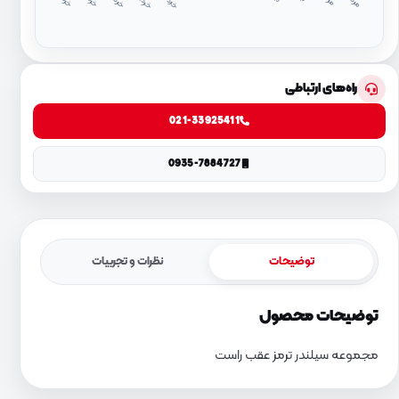
د
۱
د
۴
راه‌های ارتباطی
021-33925411
0935-7884727
توضیحات
نظرات و تجربیات
توضیحات محصول
مجموعه سیلندر ترمز عقب راست