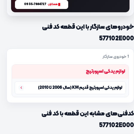
0935-7884727
همکاران
خودروهای سازگار با این قطعه کد فنی
577102E000
1 خودروی سازگار
لوازم یدکی اسپورتیج
لوازم یدکی اسپورتیج قدیم KM (سال 2006 تا 2010)
کدفنی‌های مشابه این قطعه با کد فنی
577102E000