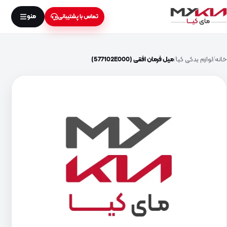
منو
تماس با پشتیبانی
خانه
لوازم یدکی کیا
میل فرمان افقی (577102E000)