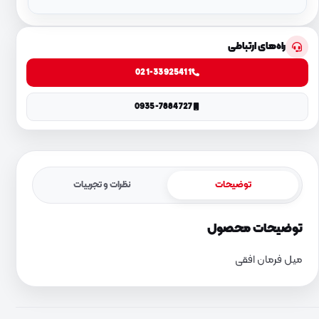
راه‌های ارتباطی
021-33925411
0935-7884727
توضیحات
نظرات و تجربیات
توضیحات محصول
میل فرمان افقی