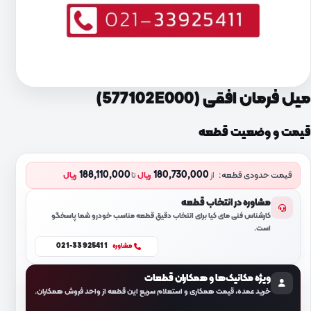
میل فرمان افقی (577102E000)
قیمت و وضعیت قطعه
188,110,000
180,730,000
قیمت حدودی قطعه:
از
ریال
تا
ریال
مشاوره در انتخاب قطعه
کارشناس فنی مای کیا برای انتخاب دقیق قطعه مناسب خودرو شما پاسخگو
است.
021-33925411
مشاوره
ویژه مکانیک‌ها و همکاران قطعات
خرید عمده، قیمت همکاری و استعلام سریع این قطعه از واحد فروش همکاران.