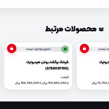
محصولات مرتبط
د نیست
تصویر موجود نیست
رولیک
شیلنگ برگشت روغن هیدرولیک
(575603F100)
قیمت:
از 159,850,000 ریال تا 166,380,000 ریال