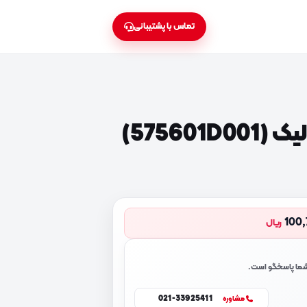
تماس با پشتیبانی
57560)
100,
ریال
 شما پاسخگو است.
021-33925411
مشاوره