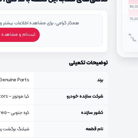
80,0
70,0
همکار گرامی، برای مشاهده اطلاعات بیشتر و
ثبت‌نام و مشاهده 
خ
ر
دا
توضیحات تکمیلی
برند
Genuine Parts, اصلی جنیون پار
شرکت سازنده خودرو
کیا موتورز – Kia Motors
کشور سازنده
کره جنوبی – South Korea
نام قطعه
شیلنگ برگشت رو