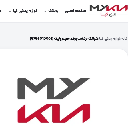
صفحه اصلی
وبلاگ
لوازم یدکی کیا
در
خانه
لوازم یدکی کیا
شیلنگ برگشت روغن هیدرولیک (575601D001)