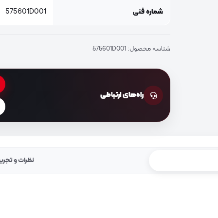
شماره فنی
575601D001
شناسه محصول:
575601D001
راه‌های ارتباطی
نظرات و تجرب