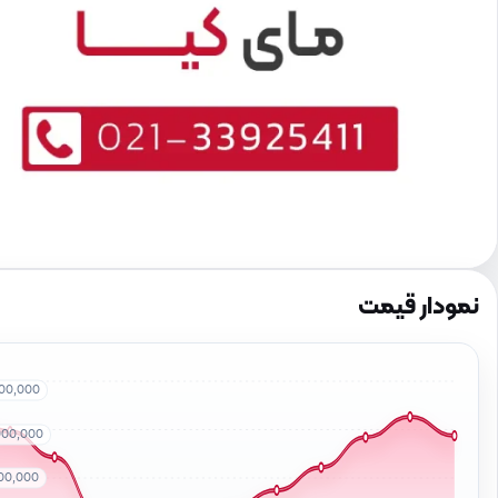
نمودار قیمت
000,000
000,000
00,000