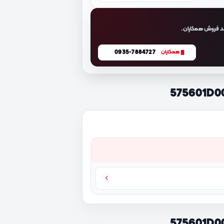
د فروش همکاران.
0935-7884727
همکاران