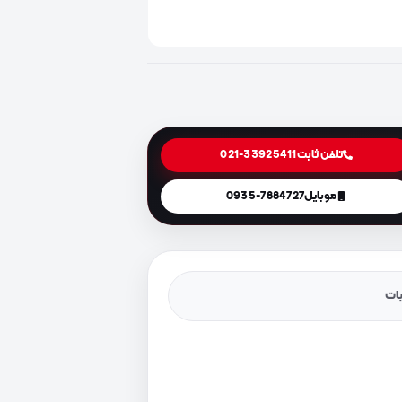
تلفن ثابت
021-33925411
موبایل
0935-7884727
یات