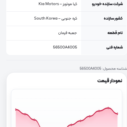
شرکت سازنده خودرو
کیا موتورز – Kia Motors
کشور سازنده
کره جنوبی – South Korea
نام قطعه
جعبه فرمان
شماره فنی
56500A4005
شناسه محصول:
56500A4005
نمودار قیمت