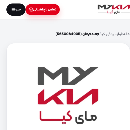
منو
تماس با پشتیبانی
خانه
لوازم یدکی کیا
جعبه فرمان (56500A4005)