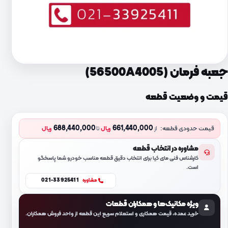
جعبه فرمان (56500A4005)
قیمت و وضعیت قطعه
688,440,000
661,440,000
قیمت حدودی قطعه:
از
ریال
تا
ریال
مشاوره در انتخاب قطعه
کارشناس فنی مای کیا برای انتخاب دقیق قطعه مناسب خودرو شما پاسخگو
است.
021-33925411
مشاوره
ویژه مکانیک‌ها و همکاران قطعات
خرید عمده، قیمت همکاری و استعلام سریع این قطعه از واحد فروش همکاران.