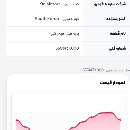
شرکت سازنده خودرو
کیا موتورز – Kia Motors
کشور سازنده
کره جنوبی – South Korea
نام قطعه
پایه میل موج گیر
شماره فنی
555143K000
شناسه محصول:
555143K000
نمودار قیمت