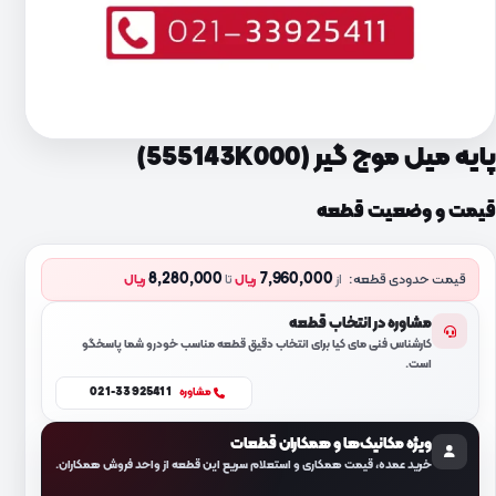
پایه میل موج گیر (555143K000)
قیمت و وضعیت قطعه
8,280,000
7,960,000
قیمت حدودی قطعه:
از
ریال
تا
ریال
مشاوره در انتخاب قطعه
کارشناس فنی مای کیا برای انتخاب دقیق قطعه مناسب خودرو شما پاسخگو
است.
021-33925411
مشاوره
ویژه مکانیک‌ها و همکاران قطعات
خرید عمده، قیمت همکاری و استعلام سریع این قطعه از واحد فروش همکاران.