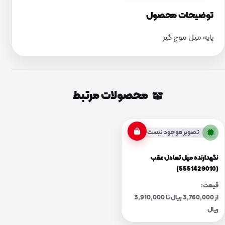
توضیحات محصول
پایه میل موج گیر
محصولات مرتبط
تصویر موجود نیست
نگهدارنده میل تعادل عقب
(5551429010)
قیمت:
از 3,760,000 ریال تا 3,910,000
ریال