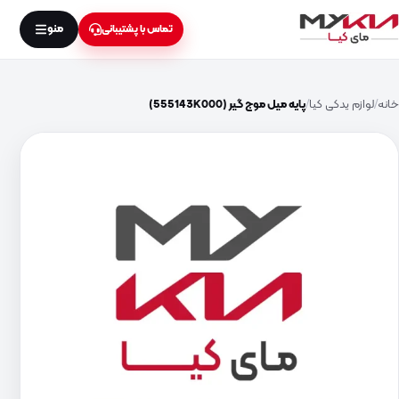
منو
تماس با پشتیبانی
خانه
لوازم یدکی کیا
پایه میل موج گیر (555143K000)