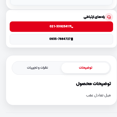
راه‌های ارتباطی
021-33925411
0935-7884727
توضیحات
نظرات و تجربیات
توضیحات محصول
میل تعادل عقب