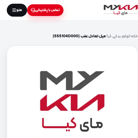
منو
تماس با پشتیبانی
خانه
لوازم یدکی کیا
میل تعادل عقب (555104D000)