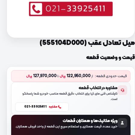
میل تعادل عقب (555104D000)
قیمت و وضعیت قطعه
127,970,000
122,950,000
قیمت حدودی قطعه:
از
ریال
تا
ریال
مشاوره در انتخاب قطعه
کارشناس فنی مای کیا برای انتخاب دقیق قطعه مناسب خودرو شما پاسخگو
است.
021-33925411
مشاوره
ویژه مکانیک‌ها و همکاران قطعات
خرید عمده، قیمت همکاری و استعلام سریع این قطعه از واحد فروش همکاران.