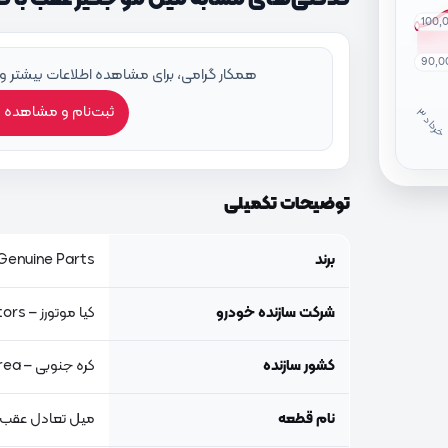
100,
90,0
همکار گرامی، برای مشاهده اطلاعات بیشتر و
ثبت‌نام و مشاهده 
خ
ر
دا
توضیحات تکمیلی
برند
Genuine Parts, اصلی جنیون پار
شرکت سازنده خودرو
کیا موتورز – Kia Motors
کشور سازنده
کره جنوبی – South Korea
نام قطعه
میل تعادل عقب