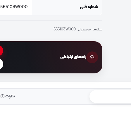
شماره فنی
555103W000
شناسه محصول:
555103W000
راه‌های ارتباطی
نظرات (1)