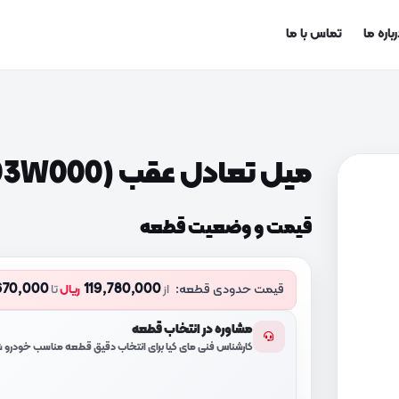
باره ما
تماس با ما
میل تعادل عقب (555103W000)
قیمت و وضعیت قطعه
670,000
119,780,000
قیمت حدودی قطعه:
از
ریال
تا
مشاوره در انتخاب قطعه
کارشناس فنی مای کیا برای انتخاب دقیق قطعه مناسب خودرو