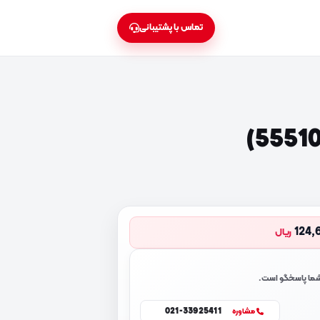
تماس با پشتیبانی
124,
ریال
 شما پاسخگو است.
021-33925411
مشاوره