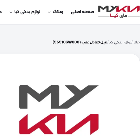
صفحه اصلی
وبلاگ
لوازم یدکی کیا
در
خانه
لوازم یدکی کیا
میل تعادل عقب (555103W000)