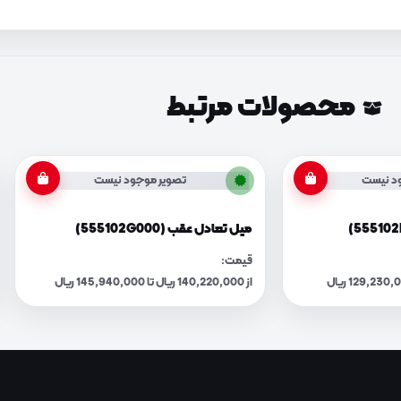
محصولات مرتبط
د نیست
تصویر موجود نیست
میل تعادل عقب (555102G000)
قیمت:
از 140,220,000 ریال تا 145,940,000 ریال