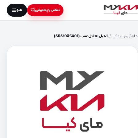
منو
تماس با پشتیبانی
خانه
لوازم یدکی کیا
میل تعادل عقب (555103S001)