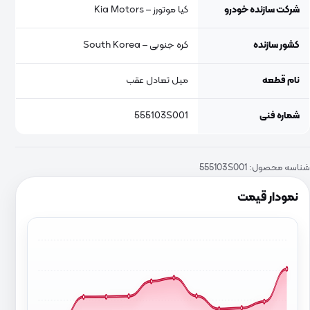
شرکت سازنده خودرو
کیا موتورز – Kia Motors
کشور سازنده
کره جنوبی – South Korea
نام قطعه
میل تعادل عقب
شماره فنی
555103S001
شناسه محصول:
555103S001
نمودار قیمت