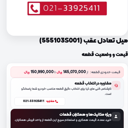
میل تعادل عقب (555103S001)
قیمت و وضعیت قطعه
150,990,000
145,070,000
قیمت حدودی قطعه:
از
ریال
تا
ریال
مشاوره در انتخاب قطعه
کارشناس فنی مای کیا برای انتخاب دقیق قطعه مناسب خودرو شما پاسخگو
است.
021-33925411
مشاوره
ویژه مکانیک‌ها و همکاران قطعات
خرید عمده، قیمت همکاری و استعلام سریع این قطعه از واحد فروش همکاران.