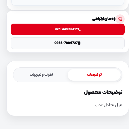
راه‌های ارتباطی
021-33925411
0935-7884727
توضیحات
نظرات و تجربیات
توضیحات محصول
میل تعادل عقب