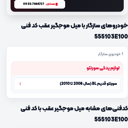
0935-7884727
همکاران
خودروهای سازگار با میل موجگیر عقب کد فنی
555103E100
1 خودروی سازگار
لوازم یدکی سورنتو
سورنتو قدیم BL (سال 2008 تا 2010)
کدفنی‌های مشابه میل موجگیر عقب با کد فنی
555103E100