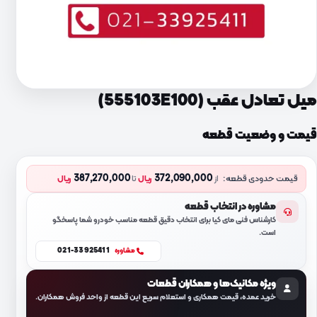
میل تعادل عقب (555103E100)
قیمت و وضعیت قطعه
387,270,000
372,090,000
قیمت حدودی قطعه:
از
ریال
تا
ریال
مشاوره در انتخاب قطعه
کارشناس فنی مای کیا برای انتخاب دقیق قطعه مناسب خودرو شما پاسخگو
است.
021-33925411
مشاوره
ویژه مکانیک‌ها و همکاران قطعات
خرید عمده، قیمت همکاری و استعلام سریع این قطعه از واحد فروش همکاران.