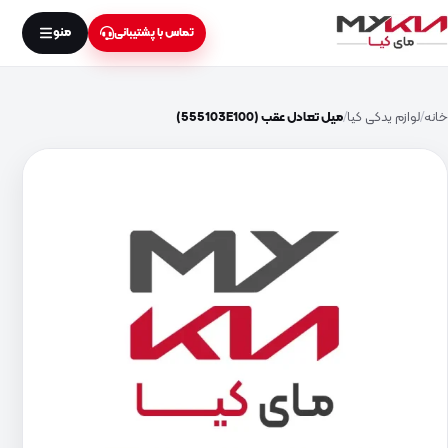
منو
تماس با پشتیبانی
خانه
لوازم یدکی کیا
میل تعادل عقب (555103E100)