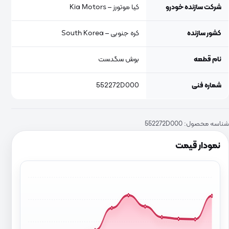
شرکت سازنده خودرو
کیا موتورز – Kia Motors
کشور سازنده
کره جنوبی – South Korea
نام قطعه
بوش سگدست
شماره فنی
552272D000
شناسه محصول:
552272D000
نمودار قیمت