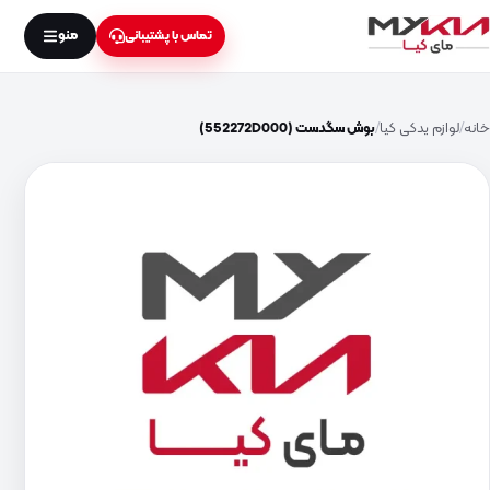
منو
تماس با پشتیبانی
خانه
لوازم یدکی کیا
بوش سگدست (552272D000)