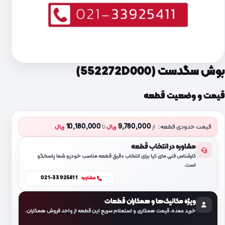
بوش سگدست (552272D000)
قیمت و وضعیت قطعه
10,180,000
9,780,000
قیمت حدودی قطعه:
از
ریال
تا
ریال
مشاوره در انتخاب قطعه
کارشناس فنی مای کیا برای انتخاب دقیق قطعه مناسب خودرو شما پاسخگو
است.
021-33925411
مشاوره
ویژه مکانیک‌ها و همکاران قطعات
خرید عمده، قیمت همکاری و استعلام سریع این قطعه از واحد فروش همکاران.