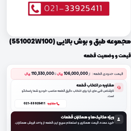
مجموعه طبق و بوش بالایی (551002W100)
قیمت و وضعیت قطعه
110,330,000
106,000,000
قیمت حدودی قطعه:
از
ریال
تا
ریال
مشاوره در انتخاب قطعه
کارشناس فنی مای کیا برای انتخاب دقیق قطعه مناسب خودرو شما پاسخگو
است.
021-33925411
مشاوره
ویژه مکانیک‌ها و همکاران قطعات
خرید عمده، قیمت همکاری و استعلام سریع این قطعه از واحد فروش همکاران.