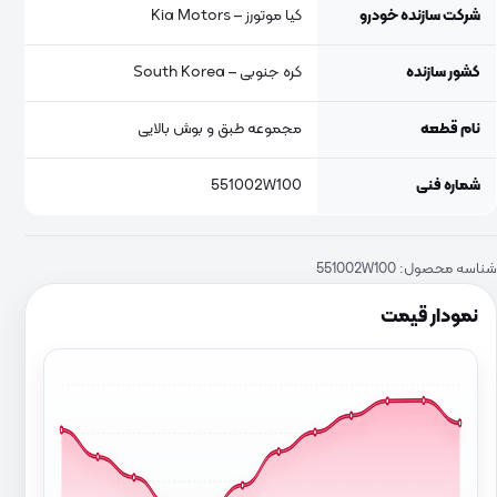
شرکت سازنده خودرو
کیا موتورز – Kia Motors
کشور سازنده
کره جنوبی – South Korea
نام قطعه
مجموعه طبق و بوش بالایی
شماره فنی
551002W100
شناسه محصول:
551002W100
نمودار قیمت