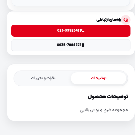
راه‌های ارتباطی
021-33925411
0935-7884727
توضیحات
نظرات و تجربیات
توضیحات محصول
مجموعه طبق و بوش بالایی