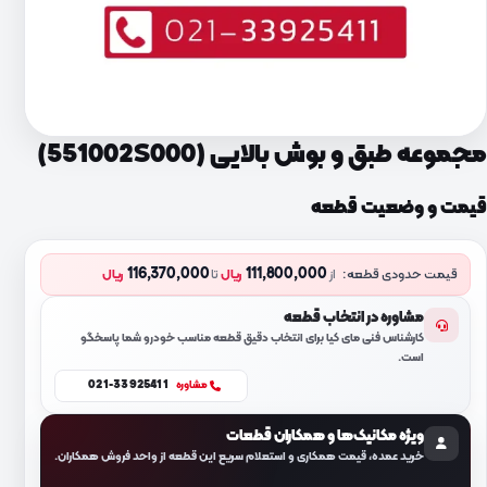
مجموعه طبق و بوش بالایی (551002S000)
قیمت و وضعیت قطعه
116,370,000
111,800,000
قیمت حدودی قطعه:
از
ریال
تا
ریال
مشاوره در انتخاب قطعه
کارشناس فنی مای کیا برای انتخاب دقیق قطعه مناسب خودرو شما پاسخگو
است.
021-33925411
مشاوره
ویژه مکانیک‌ها و همکاران قطعات
خرید عمده، قیمت همکاری و استعلام سریع این قطعه از واحد فروش همکاران.